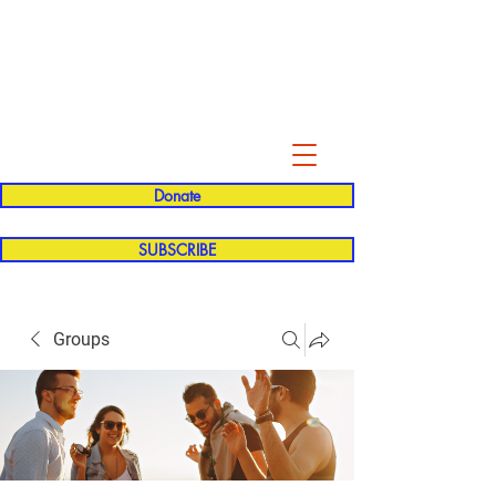
Evelyn P. Dominguez LVN
for Rialto Unified School Board of
Education
District 5
Donate
SUBSCRIBE
Groups