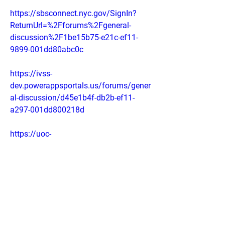
https://sbsconnect.nyc.gov/SignIn?
ReturnUrl=%2Fforums%2Fgeneral-
discussion%2F1be15b75-e21c-ef11-
9899-001dd80abc0c
https://ivss-
dev.powerappsportals.us/forums/gener
al-discussion/d45e1b4f-db2b-ef11-
a297-001dd800218d
https://uoc-
sandbox.powerappsportals.us/en-
US/forums/general-
discussion/25a0d94c-db2b-ef11-a296-
001dd8068073
https://hpdcrmportal.dynamics365port
als.us/forums/general-