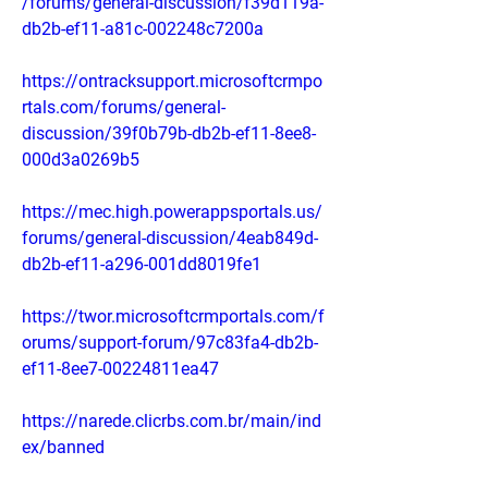
/forums/general-discussion/f39d119a-
db2b-ef11-a81c-002248c7200a
https://ontracksupport.microsoftcrmpo
rtals.com/forums/general-
discussion/39f0b79b-db2b-ef11-8ee8-
000d3a0269b5
https://mec.high.powerappsportals.us/
forums/general-discussion/4eab849d-
db2b-ef11-a296-001dd8019fe1
https://twor.microsoftcrmportals.com/f
orums/support-forum/97c83fa4-db2b-
ef11-8ee7-00224811ea47
https://narede.clicrbs.com.br/main/ind
ex/banned