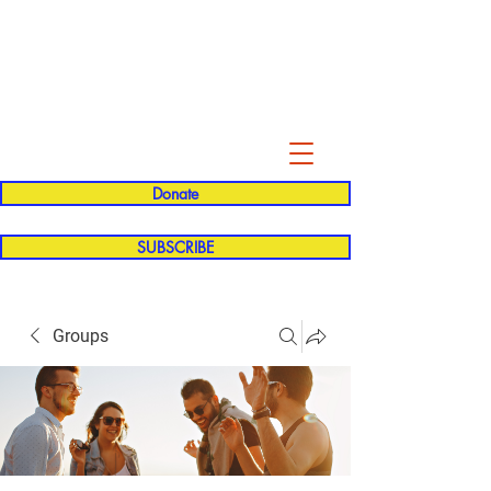
Evelyn P. Dominguez LVN
for Rialto Unified School Board of
Education
District 5
Donate
SUBSCRIBE
Groups