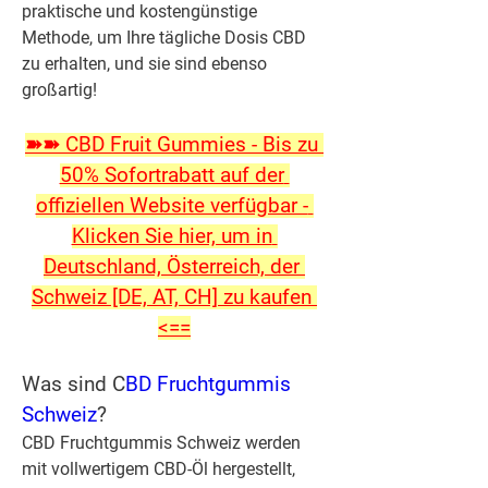
praktische und kostengünstige 
Methode, um Ihre tägliche Dosis CBD 
zu erhalten, und sie sind ebenso 
großartig!
➽➽ CBD Fruit Gummies - Bis zu 
50% Sofortrabatt auf der 
offiziellen Website verfügbar - 
Klicken Sie hier, um in 
Deutschland, Österreich, der 
Schweiz [DE, AT, CH] zu kaufen 
<==
Was sind C
BD Fruchtgummis 
Schweiz
?
CBD Fruchtgummis Schweiz werden 
mit vollwertigem CBD-Öl hergestellt, 