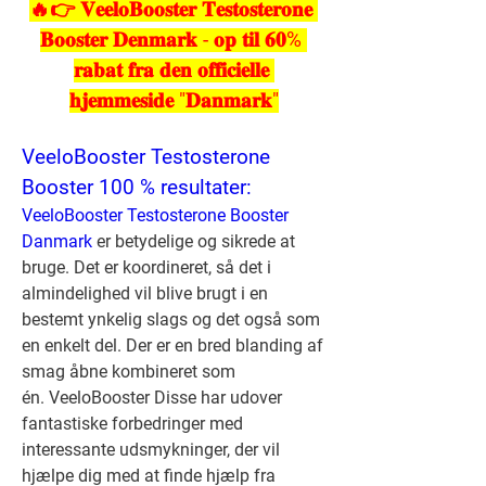
🔥👉 𝐕𝐞𝐞𝐥𝐨𝐁𝐨𝐨𝐬𝐭𝐞𝐫 𝐓𝐞𝐬𝐭𝐨𝐬𝐭𝐞𝐫𝐨𝐧𝐞 
𝐁𝐨𝐨𝐬𝐭𝐞𝐫 𝐃𝐞𝐧𝐦𝐚𝐫𝐤 - 𝐨𝐩 𝐭𝐢𝐥 𝟔𝟎% 
𝐫𝐚𝐛𝐚𝐭 𝐟𝐫𝐚 𝐝𝐞𝐧 𝐨𝐟𝐟𝐢𝐜𝐢𝐞𝐥𝐥𝐞 
𝐡𝐣𝐞𝐦𝐦𝐞𝐬𝐢𝐝𝐞 "𝐃𝐚𝐧𝐦𝐚𝐫𝐤"
VeeloBooster Testosterone 
Booster 100 % resultater:
VeeloBooster Testosterone Booster 
Danmark
 er betydelige og sikrede at 
bruge. Det er koordineret, så det i 
almindelighed vil blive brugt i en 
bestemt ynkelig slags og det også som 
en enkelt del. Der er en bred blanding af 
smag åbne kombineret som 
én. VeeloBooster Disse har udover 
fantastiske forbedringer med 
interessante udsmykninger, der vil 
hjælpe dig med at finde hjælp fra 