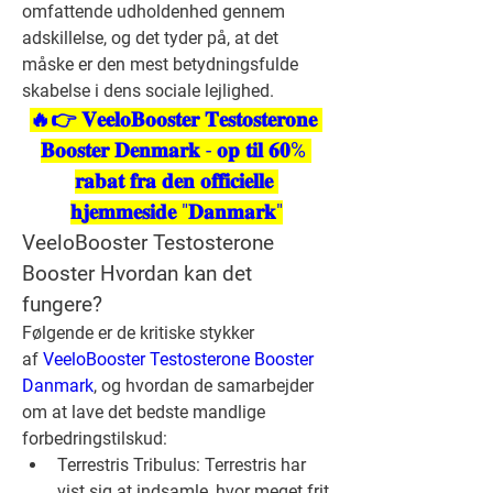
omfattende udholdenhed gennem 
adskillelse, og det tyder på, at det 
måske er den mest betydningsfulde 
skabelse i dens sociale lejlighed.
🔥👉 𝐕𝐞𝐞𝐥𝐨𝐁𝐨𝐨𝐬𝐭𝐞𝐫 𝐓𝐞𝐬𝐭𝐨𝐬𝐭𝐞𝐫𝐨𝐧𝐞 
𝐁𝐨𝐨𝐬𝐭𝐞𝐫 𝐃𝐞𝐧𝐦𝐚𝐫𝐤 - 𝐨𝐩 𝐭𝐢𝐥 𝟔𝟎% 
𝐫𝐚𝐛𝐚𝐭 𝐟𝐫𝐚 𝐝𝐞𝐧 𝐨𝐟𝐟𝐢𝐜𝐢𝐞𝐥𝐥𝐞 
𝐡𝐣𝐞𝐦𝐦𝐞𝐬𝐢𝐝𝐞 "𝐃𝐚𝐧𝐦𝐚𝐫𝐤"
VeeloBooster Testosterone 
Booster Hvordan kan det 
fungere?
Følgende er de kritiske stykker 
af 
VeeloBooster Testosterone Booster 
Danmark
, og hvordan de samarbejder 
om at lave det bedste mandlige 
forbedringstilskud:
Terrestris Tribulus: Terrestris har 
vist sig at indsamle, hvor meget frit 