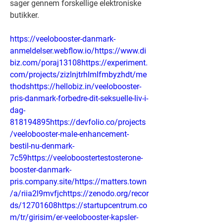
sager gennem forskellige elektroniske 
butikker.
https://veelobooster-danmark-
anmeldelser.webflow.io/https://www.di
biz.com/poraj13108https://experiment.
com/projects/zizlnjtrhlmlfmbyzhdt/me
thodshttps://hellobiz.in/veelobooster-
pris-danmark-forbedre-dit-seksuelle-liv-i-
dag-
818194895https://devfolio.co/projects
/veelobooster-male-enhancement-
bestil-nu-denmark-
7c59https://veeloboostertestosterone-
booster-danmark-
pris.company.site/https://matters.town
/a/riia2l9mvfjchttps://zenodo.org/recor
ds/12701608https://startupcentrum.co
m/tr/girisim/er-veelobooster-kapsler-