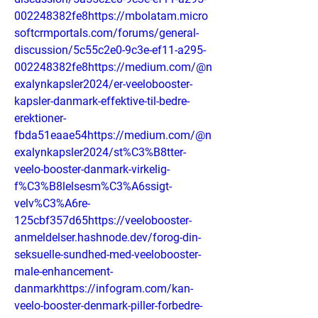
002248382fe8https://mbolatam.micro
softcrmportals.com/forums/general-
discussion/5c55c2e0-9c3e-ef11-a295-
002248382fe8https://medium.com/@n
exalynkapsler2024/er-veelobooster-
kapsler-danmark-effektive-til-bedre-
erektioner-
fbda51eaae54https://medium.com/@n
exalynkapsler2024/st%C3%B8tter-
veelo-booster-danmark-virkelig-
f%C3%B8lelsesm%C3%A6ssigt-
velv%C3%A6re-
125cbf357d65https://veelobooster-
anmeldelser.hashnode.dev/forog-din-
seksuelle-sundhed-med-veelobooster-
male-enhancement-
danmarkhttps://infogram.com/kan-
veelo-booster-denmark-piller-forbedre-