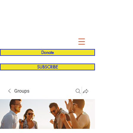
Evelyn P. Dominguez LVN
for Rialto Unified School Board of
Education
District 5
Donate
SUBSCRIBE
Groups