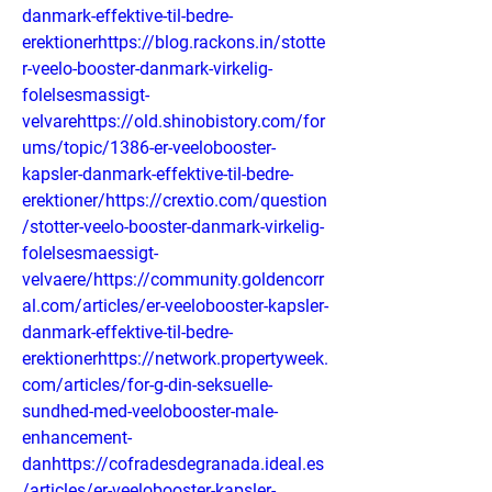
danmark-effektive-til-bedre-
erektionerhttps://blog.rackons.in/stotte
r-veelo-booster-danmark-virkelig-
folelsesmassigt-
velvarehttps://old.shinobistory.com/for
ums/topic/1386-er-veelobooster-
kapsler-danmark-effektive-til-bedre-
erektioner/https://crextio.com/question
/stotter-veelo-booster-danmark-virkelig-
folelsesmaessigt-
velvaere/https://community.goldencorr
al.com/articles/er-veelobooster-kapsler-
danmark-effektive-til-bedre-
erektionerhttps://network.propertyweek.
com/articles/for-g-din-seksuelle-
sundhed-med-veelobooster-male-
enhancement-
danhttps://cofradesdegranada.ideal.es
/articles/er-veelobooster-kapsler-