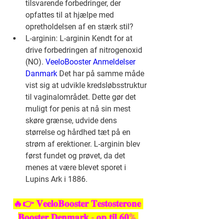
tilsvarende forbedringer, der 
opfattes til at hjælpe med 
opretholdelsen af en stærk stil?
L-arginin: L-arginin Kendt for at 
drive forbedringen af nitrogenoxid 
(NO). 
VeeloBooster Anmeldelser 
Danmark
 Det har på samme måde 
vist sig at udvikle kredsløbsstruktur 
til vaginalområdet. Dette gør det 
muligt for penis at nå sin mest 
skøre grænse, udvide dens 
størrelse og hårdhed tæt på en 
strøm af erektioner. L-arginin blev 
først fundet og prøvet, da det 
menes at være blevet sporet i 
Lupins Ark i 1886.
🔥👉 𝐕𝐞𝐞𝐥𝐨𝐁𝐨𝐨𝐬𝐭𝐞𝐫 𝐓𝐞𝐬𝐭𝐨𝐬𝐭𝐞𝐫𝐨𝐧𝐞 
𝐁𝐨𝐨𝐬𝐭𝐞𝐫 𝐃𝐞𝐧𝐦𝐚𝐫𝐤 - 𝐨𝐩 𝐭𝐢𝐥 𝟔𝟎% 