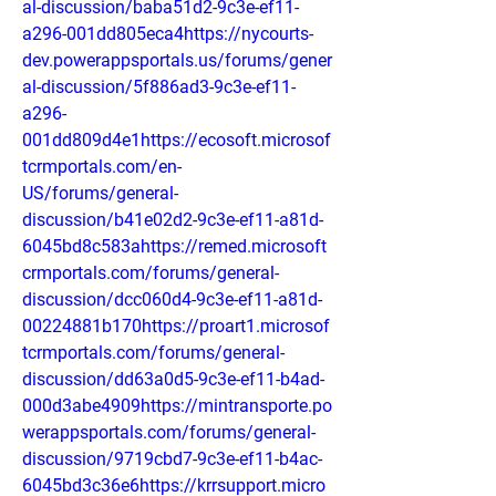
al-discussion/baba51d2-9c3e-ef11-
a296-001dd805eca4https://nycourts-
dev.powerappsportals.us/forums/gener
al-discussion/5f886ad3-9c3e-ef11-
a296-
001dd809d4e1https://ecosoft.microsof
tcrmportals.com/en-
US/forums/general-
discussion/b41e02d2-9c3e-ef11-a81d-
6045bd8c583ahttps://remed.microsoft
crmportals.com/forums/general-
discussion/dcc060d4-9c3e-ef11-a81d-
00224881b170https://proart1.microsof
tcrmportals.com/forums/general-
discussion/dd63a0d5-9c3e-ef11-b4ad-
000d3abe4909https://mintransporte.po
werappsportals.com/forums/general-
discussion/9719cbd7-9c3e-ef11-b4ac-
6045bd3c36e6https://krrsupport.micro