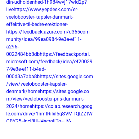
din-udholdenhed-1h984wvj17wld2p?
livehttps://www.yepdesk.com/er-
veelobooster-kapsler-danmark-
effektive-til-bedre-erektioner-
https://feedback.azure.com/d365com
munity/idea/99ea0984-9e3e-ef11-
a296-
0022484bb8dbhttps://feedbackportal.
microsoft.com/feedback/idea/ef20039
7-9e3e-ef11-b4ad-
000d3a7aba8bhttps://sites.google.com
/view/veelobooster-kapsler-
denmark/homehttps://sites.google.co
m/view/veelobooster-pris-danmark-
2024/homehttps://colab.research.goog
le.com/drive/1nmtRilxI5qSVMTQlZZtW
OBY25HncI8UH#scrollTo=JV-
C6wjc5245https://colab.research.googl
e.com/drive/17PnyzmokvrS6Guyk89Ns