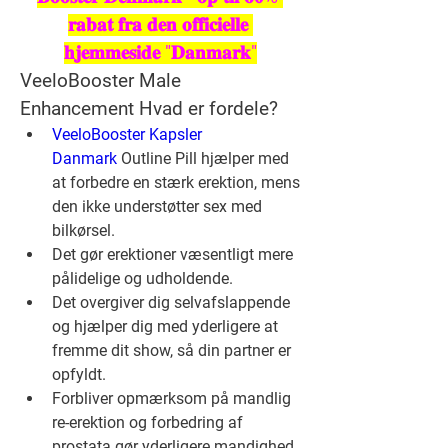
𝐫𝐚𝐛𝐚𝐭 𝐟𝐫𝐚 𝐝𝐞𝐧 𝐨𝐟𝐟𝐢𝐜𝐢𝐞𝐥𝐥𝐞 
𝐡𝐣𝐞𝐦𝐦𝐞𝐬𝐢𝐝𝐞 "𝐃𝐚𝐧𝐦𝐚𝐫𝐤"
VeeloBooster Male 
Enhancement Hvad er fordele?
VeeloBooster Kapsler 
Danmark
 Outline Pill hjælper med 
at forbedre en stærk erektion, mens 
den ikke understøtter sex med 
bilkørsel.
Det gør erektioner væsentligt mere 
pålidelige og udholdende.
Det overgiver dig selvafslappende 
og hjælper dig med yderligere at 
fremme dit show, så din partner er 
opfyldt.
Forbliver opmærksom på mandlig 
re-erektion og forbedring af 
prostata gør yderligere mandighed.