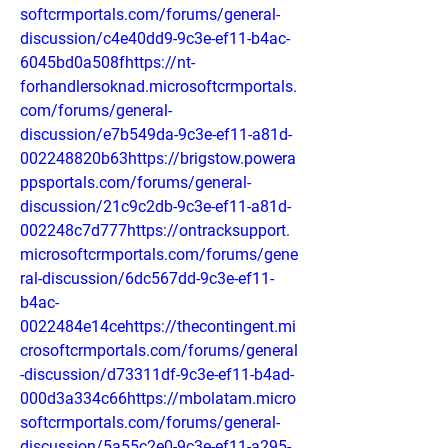
softcrmportals.com/forums/general-
discussion/c4e40dd9-9c3e-ef11-b4ac-
6045bd0a508fhttps://nt-
forhandlersoknad.microsoftcrmportals.
com/forums/general-
discussion/e7b549da-9c3e-ef11-a81d-
002248820b63https://brigstow.powera
ppsportals.com/forums/general-
discussion/21c9c2db-9c3e-ef11-a81d-
002248c7d777https://ontracksupport.
microsoftcrmportals.com/forums/gene
ral-discussion/6dc567dd-9c3e-ef11-
b4ac-
0022484e14cehttps://thecontingent.mi
crosoftcrmportals.com/forums/general
-discussion/d73311df-9c3e-ef11-b4ad-
000d3a334c66https://mbolatam.micro
softcrmportals.com/forums/general-
discussion/5a55c2e0-9c3e-ef11-a295-