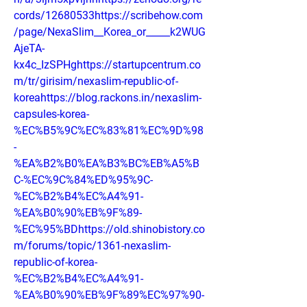
cords/12680533https://scribehow.com
/page/NexaSlim__Korea_or_____k2WUG
AjeTA-
kx4c_IzSPHghttps://startupcentrum.co
m/tr/girisim/nexaslim-republic-of-
koreahttps://blog.rackons.in/nexaslim-
capsules-korea-
%EC%B5%9C%EC%83%81%EC%9D%98
-
%EA%B2%B0%EA%B3%BC%EB%A5%B
C-%EC%9C%84%ED%95%9C-
%EC%B2%B4%EC%A4%91-
%EA%B0%90%EB%9F%89-
%EC%95%BDhttps://old.shinobistory.co
m/forums/topic/1361-nexaslim-
republic-of-korea-
%EC%B2%B4%EC%A4%91-
%EA%B0%90%EB%9F%89%EC%97%90-