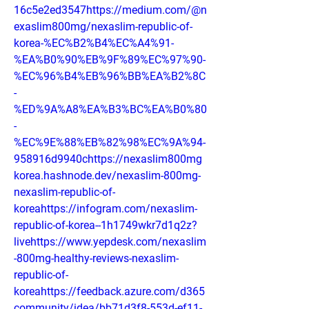
16c5e2ed3547https://medium.com/@n
exaslim800mg/nexaslim-republic-of-
korea-%EC%B2%B4%EC%A4%91-
%EA%B0%90%EB%9F%89%EC%97%90-
%EC%96%B4%EB%96%BB%EA%B2%8C
-
%ED%9A%A8%EA%B3%BC%EA%B0%80
-
%EC%9E%88%EB%82%98%EC%9A%94-
958916d9940chttps://nexaslim800mg
korea.hashnode.dev/nexaslim-800mg-
nexaslim-republic-of-
koreahttps://infogram.com/nexaslim-
republic-of-korea--1h1749wkr7d1q2z?
livehttps://www.yepdesk.com/nexaslim
-800mg-healthy-reviews-nexaslim-
republic-of-
koreahttps://feedback.azure.com/d365
community/idea/bb71d3f8-553d-ef11-