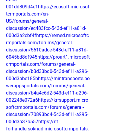
001dd809d4e1https://ecosoft.microsof
tcrmportals.com/en-
US/forums/general-
discussion/ec483fcc-543d-ef11-a81d-
000d3a2cbf4fhttps://remed.microsoftc
rmportals.com/forums/general-
discussion/5610adce-543d-ef11-a81d-
6045bd8df945https://proart1.microsoft
crmportals.com/forums/general-
discussion/b3d33bd0-543d-ef11-a296-
000d3abe185bhttps://mintransporte.po
werappsportals.com/forums/general-
discussion/b4a4c6d2-543d-ef11-a296-
002248e072a6https://krrsupport.micro
softcrmportals.com/forums/general-
discussion/70893bd4-543d-ef11-a295-
000d3a37b557https://nt-
forhandlersoknad.microsoftcrmportals.