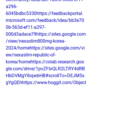
a296-
6045bdbc5330https://feedbackportal.
microsoft.com/feedback/idea/bb3e70
0b-563d-ef11-a297-
000d3adace79https://sites.google.com
/view/nexaslim800mg-korea-
2024/homehttps://sites.google.com/vi
ew/nexaslim-republic-of-
korea/homehttps://colab.research.goo
gle.com/drive/1pvZFIxQLR2LTRY4dRB
HbDVMgY8ojwbHB#scrollTo=DEJM5s
gYgQEhhttps://www.hoggit.com/Object
/29754/nexaslim-800mg-nexaslim-
republic-of-korea-nexaslim-capsules-
korea-acv-nexaslim-korea-
acvhttps://groups.google.com/g/nexas
limketo-
bhbpills/c/xsNU2xvhnAAhttps://crypto.