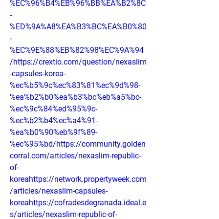
%EC%96%B4%EB%96%BB%EA%B2%8C
-
%ED%9A%A8%EA%B3%BC%EA%B0%80
-
%EC%9E%88%EB%82%98%EC%9A%94
/https://crextio.com/question/nexaslim
-capsules-korea-
%ec%b5%9c%ec%83%81%ec%9d%98-
%ea%b2%b0%ea%b3%bc%eb%a5%bc-
%ec%9c%84%ed%95%9c-
%ec%b2%b4%ec%a4%91-
%ea%b0%90%eb%9f%89-
%ec%95%bd/https://community.golden
corral.com/articles/nexaslim-republic-
of-
koreahttps://network.propertyweek.com
/articles/nexaslim-capsules-
koreahttps://cofradesdegranada.ideal.e
s/articles/nexaslim-republic-of-