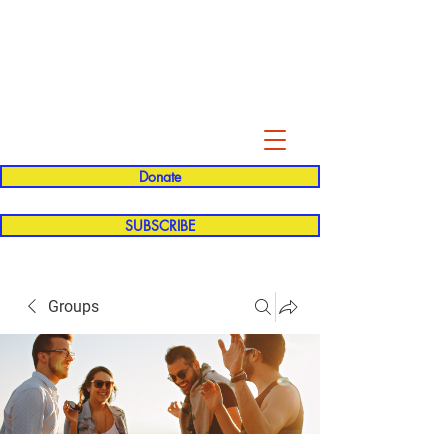
Evelyn P. Dominguez LVN
for Rialto Unified School Board of
Education
District 5
Donate
SUBSCRIBE
Groups