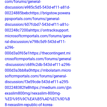
com/forums/general-
discussion/e985c5d5-543d-ef11-a81d-
00224885bebchttps://brigstow.powera
ppsportals.com/forums/general-
discussion/607fcbd7-543d-ef11-a81c-
002248c7200ahttps://ontracksupport.
microsoftcrmportals.com/forums/gene
ral-discussion/e798c5d9-543d-ef11-
a296-
000d3a0f65e1https://thecontingent.mi
crosoftcrmportals.com/forums/general
-discussion/c689c2db-543d-ef11-a296-
000d3a3bb8a0https://mbolatam.micro
softcrmportals.com/forums/general-
discussion/f3e59cde-543d-ef11-a295-
002248382fe8https://medium.com/@n
exaslim800mg/nexaslim-800mg-
%ED%95%9C%EA%B5%AD%EC%9D%B
8-nexaslim-republic-of-korea-