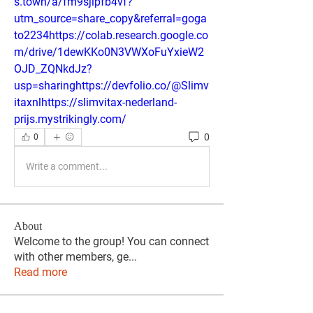
s.town/a/fm9sjlpfb4vf?
utm_source=share_copy&referral=goga
to2234https://colab.research.google.co
m/drive/1dewKKo0N3VWXoFuYxieW2
OJD_ZQNkdJz?
usp=sharinghttps://devfolio.co/@Slimv
itaxnlhttps://slimvitax-nederland-
prijs.mystrikingly.com/
0
0
Write a comment...
About
Welcome to the group! You can connect
with other members, ge
...
Read more