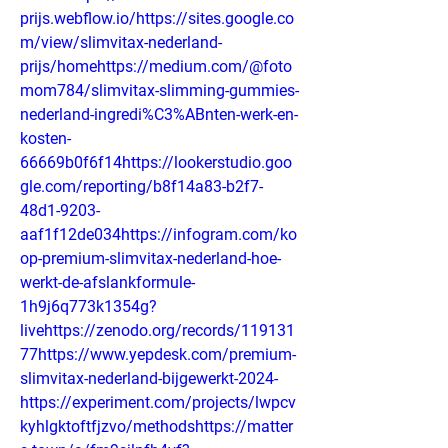
prijs.webflow.io/https://sites.google.co
m/view/slimvitax-nederland-
prijs/homehttps://medium.com/@foto
mom784/slimvitax-slimming-gummies-
nederland-ingredi%C3%ABnten-werk-en-
kosten-
66669b0f6f14https://lookerstudio.goo
gle.com/reporting/b8f14a83-b2f7-
48d1-9203-
aaf1f12de034https://infogram.com/ko
op-premium-slimvitax-nederland-hoe-
werkt-de-afslankformule-
1h9j6q773k1354g?
livehttps://zenodo.org/records/119131
77https://www.yepdesk.com/premium-
slimvitax-nederland-bijgewerkt-2024-
https://experiment.com/projects/lwpcv
kyhlgktoftfjzvo/methodshttps://matter