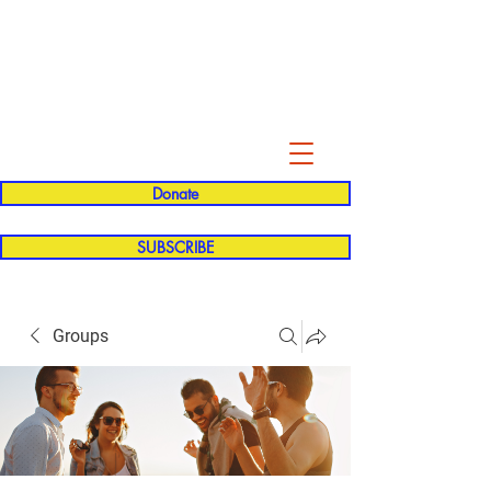
Evelyn P. Dominguez LVN
for Rialto Unified School Board of
Education
District 5
Donate
SUBSCRIBE
Groups