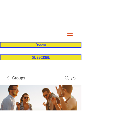
Evelyn P. Dominguez LVN
for Rialto Unified School Board of
Education
District 5
Donate
SUBSCRIBE
Groups