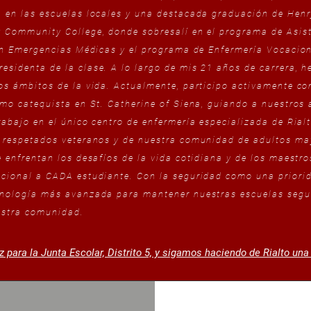
 en las escuelas locales y una destacada graduación de Henr
 Community College, donde sobresalí en el programa de Asis
 en Emergencias Médicas y el programa de Enfermería Vocacion
identa de la clase. A lo largo de mis 21 años de carrera, he 
os ámbitos de la vida. Actualmente, participo activamente co
omo catequista en St. Catherine of Siena, guiando a nuestros
rabajo en el único centro de enfermería especializada de Ria
 respetados veteranos y de nuestra comunidad de adultos may
 enfrentan los desafíos de la vida cotidiana y de los maestro
pcional a CADA estudiante. Con la seguridad como una priori
cnología más avanzada para mantener nuestras escuelas seg
uestra comunidad.
 para la Junta Escolar, Distrito 5, y sigamos haciendo de Rialto una