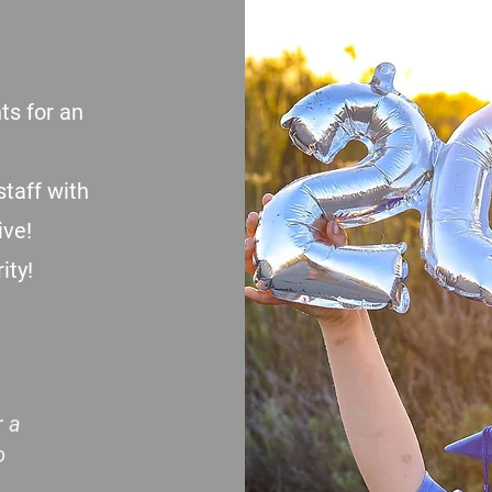
ts for an
taff with
ive!
ity!
 a
o