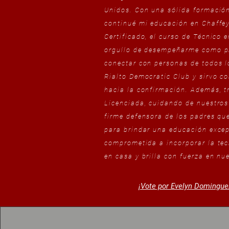
Unidos. Con una sólida formación
continué mi educación en Chaffey
Certificado, el curso de Técnico
orgullo de desempeñarme como pres
conectar con personas de todos l
Rialto Democratic Club y sirvo c
hacia la confirmación. Además, t
Licenciada, cuidando de nuestros
firme defensora de los padres que
para brindar una educación exce
comprometida a incorporar la te
en casa y brilla con fuerza en n
¡Vote por Evelyn Dominguez