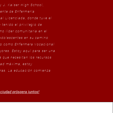
y J. Kaiser High School,
tente de Enfermería
al Licenciada, donde tuve el
tenido el privilegio de
mo líder comunitaria en el
 adolescentes en su camino
lto como Enfermera Vocacional
ores. Estoy aquí para ser una
s que necesitan los recursos
dad máxima, estoy
uras. La educación comienza
 ciudad próspera juntos!