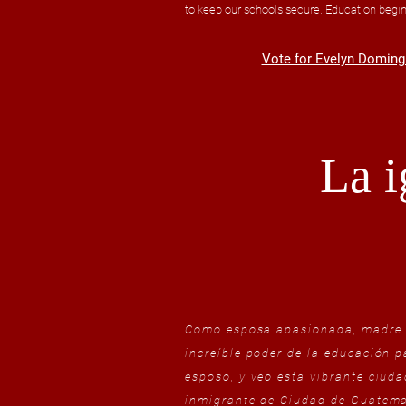
to keep our schools secure. Education begi
Vote for Evelyn Domingue
La i
Como esposa apasionada, madre de
increíble poder de la educación 
esposo, y veo esta vibrante ciud
inmigrante de Ciudad de Guatema