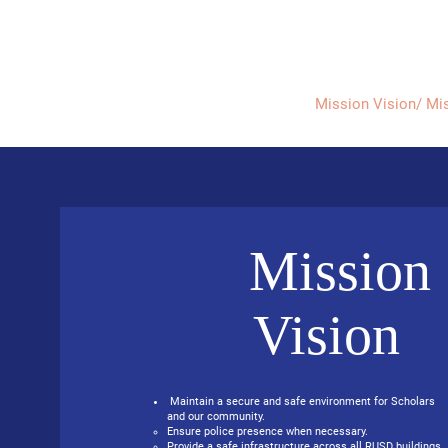
Evelyn P. Dominguez LVN
for Rialto Unified School Board of Education
District 5
Home/ Inicio
Mission Vision/ Mi
Mission
Vision
Maintain a secure and safe environment for Scholars
and our community.
Ensure police presence when necessary.
Provide a safe infrastructure across all RUSD buildings.