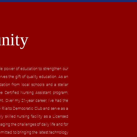
nity
ble power of education to strengthen our
ves the gift of quality education. As an
dation from local schools and a stellar
e Certified Nursing Assistant program,
t. Over my 21-year career, I’ve had the
the Rialto Democratic Club and serve as a
ly skilled nursing facility as a Licensed
ging the challenges of daily life and for
mitted to bringing the latest technology