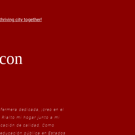
hriving city together!
acon
fermera dedicada, ¡creo en el
 Rialto mi hogar junto a mi
ucación de calidad. Como
 educación pública en Estados