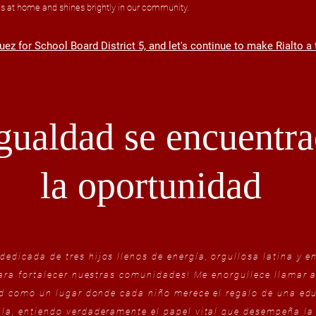
ns at home and shines brightly in our community.
z for School Board District 5, and let's continue to make Rialto a t
gualdad se encuentr
la oportunidad
dicada de tres hijos llenos de energía, orgullosa latina y en
para fortalecer nuestras comunidades! Me enorgullece llamar a
ad como un lugar donde cada niño merece el regalo de una ed
la, entiendo verdaderamente el papel vital que desempeña la