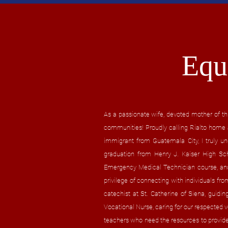
Equ
As a passionate wife, devoted mother of thr
communities! Proudly calling Rialto home a
immigrant from Guatemala City, I truly un
graduation from Henry J. Kaiser High Sch
Emergency Medical Technician course, and 
privilege of connecting with individuals fro
catechist at St. Catherine of Siena, guiding
Vocational Nurse, caring for our respected v
teachers who need the resources to provide 