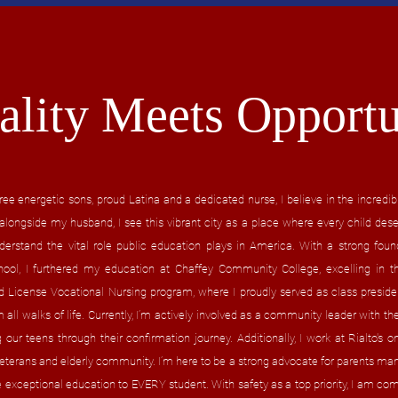
ality Meets Opportu
ee energetic sons, proud Latina and a dedicated nurse, I believe in the incredi
longside my husband, I see this vibrant city as a place where every child deser
derstand the vital role public education plays in America. With a strong foun
ool, I furthered my education at Chaffey Community College, excelling in th
License Vocational Nursing program, where I proudly served as class presiden
m all walks of life. Currently, I’m actively involved as a community leader with 
 our teens through their confirmation journey. Additionally, I work at Rialto's on
eterans and elderly community. I’m here to be a strong advocate for parents mana
exceptional education to EVERY student. With safety as a top priority, I am com