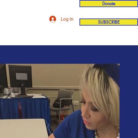
Donate
Log In
SUBSCRIBE
'n
More