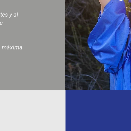
es y al
ue
ra máxima