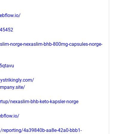
ebflow.io/
445452
slim-norge-nexaslim-bhb-800mg-capsules-norge-
b5qtavu
ystrikingly.com/
ompany.site/
rtup/nexaslim-bhb-keto-kapsler-norge
ebflow.io/
om/reporting/4a39840b-aa8e-42a0-bbb1-