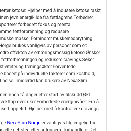
tøtter ketose: Hjelper med å indusere ketose raskt 
ir en jevn energikilde fra fettlagrene.Forbedrer 
porterer forbedret fokus og mental 
remme fettforbrenning og redusere 
 muskelmasse: Forhindrer muskelnedbrytning 
orge brukes vanligvis av personer som er:
rbedre effekten av ernæringsmessig ketose.Ønsker 
e fettforbrenningen og redusere cravings.Søker 
ktiviteter og treningsøkter.Forventede 
e basert på individuelle faktorer som kosthold, 
 helse. Imidlertid kan brukere av NexaSlim 
en noen få dager etter start av tilskudd.Økt 
s vekttap over uker.Forbedrede energinivåer: Fra å 
usert appetitt: Hjelper med å kontrollere cravings 
rge:
NexaSlim Norge
 er vanligvis tilgjengelig for 
ielle nettsted eller autoriserte forhandlere. Det 