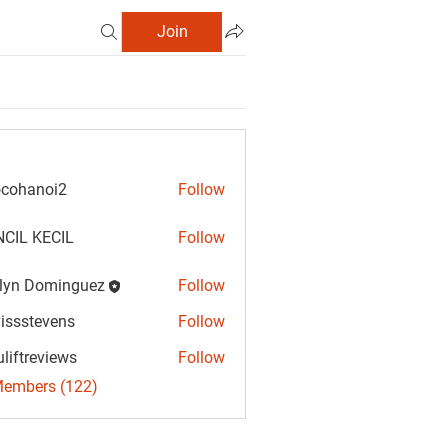
Join
cohanoi2
Follow
anoi2
CIL KECIL
Follow
lyn Dominguez
Follow
Dominguez
vissstevens
Follow
tevens
uliftreviews
Follow
reviews
Members (122)