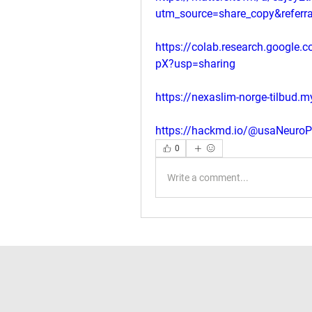
utm_source=share_copy&referr
https://colab.research.googl
pX?usp=sharing
https://nexaslim-norge-tilbud.m
https://hackmd.io/@usaNeuro
0
Write a comment...