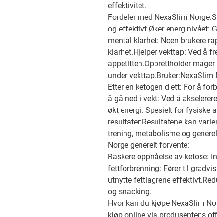
effektivitet.
Fordeler med NexaSlim Norge:
S
og effektivt.Øker energinivået: G
mental klarhet: Noen brukere rap
klarhet.Hjelper vekttap: Ved å f
appetitten.Opprettholder mager
under vekttap.
Bruker:
NexaSlim N
Etter en ketogen diett: For å fo
å gå ned i vekt: Ved å akselerer
økt energi: Spesielt for fysiske a
resultater:Resultatene kan varier
trening, metabolisme og generell
Norge generelt forvente:
Raskere oppnåelse av ketose: Inn
fettforbrenning: Fører til gradvi
utnytte fettlagrene effektivt.Red
og snacking.
Hvor kan du kjøpe NexaSlim No
kjøp online via produsentens offis