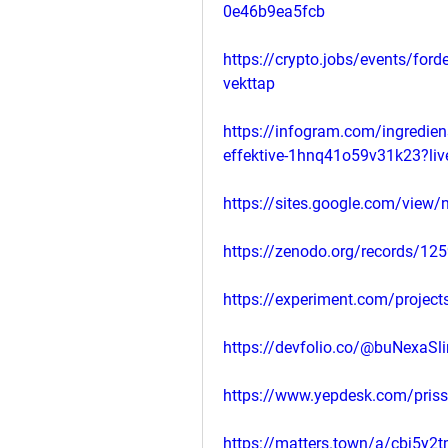
0e46b9ea5fcb
https://crypto.jobs/events/ford
vekttap
https://infogram.com/ingrediens
effektive-1hnq41o59v31k23?liv
https://sites.google.com/view/
https://zenodo.org/records/12
https://experiment.com/proje
https://devfolio.co/@buNexaSl
https://www.yepdesk.com/prissa
https://matters.town/a/cbj5y2t