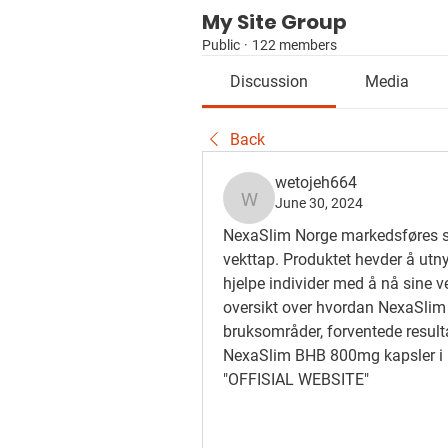
My Site Group
Public
·
122 members
Discussion
Media
Back
wetojeh664
June 30, 2024
wetojeh664
NexaSlim Norge markedsføres som
vekttap. Produktet hevder å utny
hjelpe individer med å nå sine ve
oversikt over hvordan NexaSlim N
bruksområder, forventede result
NexaSlim BHB 800mg kapsler i N
"OFFISIAL WEBSITE"