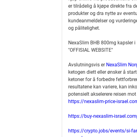
er tilrådelig å kjøpe direkte fra d
produkter og dra nytte av eventuel
kundeanmeldelser og vurderinger 
og pålitelighet.
NexaSlim BHB 800mg kapsler i N
"OFFISIAL WEBSITE"
Avslutningsvis er 
NexaSlim Nor
ketogen diett eller ønsker å star
ketoner for å forbedre fettforbr
resultatene kan variere, kan ink
potensielt akselerere reisen mo
https://nexaslim-price-israel.co
https://buy-nexaslim-israel.com
https://crypto.jobs/events/si-fa