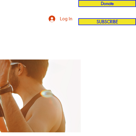
Donate
Log In
SUBSCRIBE
'n
More