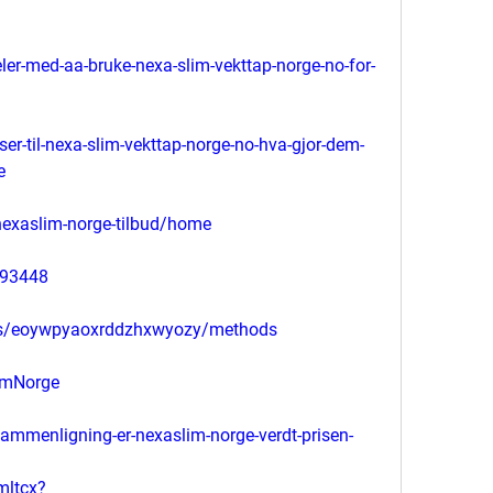
eler-med-aa-bruke-nexa-slim-vekttap-norge-no-for-
er-til-nexa-slim-vekttap-norge-no-hva-gjor-dem-
e
nexaslim-norge-tilbud/home
593448
cts/eoywpyaoxrddzhxwyozy/methods
imNorge
mmenligning-er-nexaslim-norge-verdt-prisen-
mltcx?