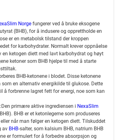
exaSlim Norge
 fungerer ved å bruke eksogene 
utyrat (BHB), for å indusere og opprettholde en 
tose er en metabolsk tilstand der kroppen 
stedet for karbohydrater. Normalt krever oppnåelse 
v en ketogen diett med lavt karbohydrat og høyt 
gene ketoner som BHB hjelpe til med å starte 
sttiltak.
orberes BHB-ketonene i blodet. Disse ketonene 
 som en alternativ energikilde til glukose. Dette 
l å forbrenne lagret fett for energi, noe som kan 
:
Den primære aktive ingrediensen i 
NexaSlim 
(BHB). BHB er et ketonlegeme som produseres 
eller når man følger en ketogen diett. Tilskuddet 
 av 
BHB
-salter, som kalsium BHB, natrium BHB 
 er formulert for å forbedre absorpsjon og 