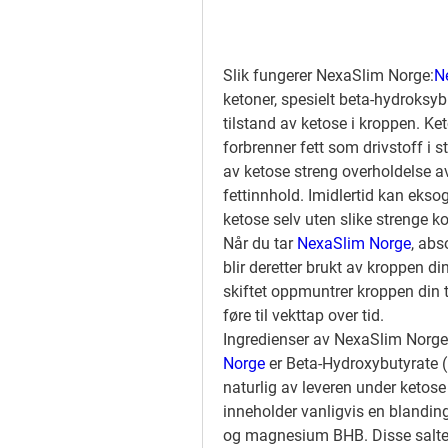
Slik fungerer NexaSlim Norge:
N
ketoner, spesielt beta-hydroksyb
tilstand av ketose i kroppen. Ke
forbrenner fett som drivstoff i 
av ketose streng overholdelse a
fettinnhold. Imidlertid kan ekso
ketose selv uten slike strenge ko
Når du tar 
NexaSlim Norge
, abs
blir deretter brukt av kroppen din
skiftet oppmuntrer kroppen din ti
føre til vekttap over tid.
Ingredienser av NexaSlim Norge
Norge
 er Beta-Hydroxybutyrate 
naturlig av leveren under ketose 
inneholder vanligvis en blanding
og magnesium BHB. Disse saltene