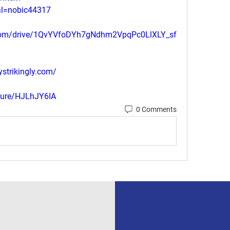
al=nobic44317
e.com/drive/1QvYVfoDYh7gNdhm2VpqPc0LlXLY_sf
ystrikingly.com/
Pure/HJLhJY6IA
0 Comments