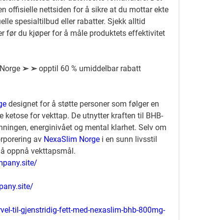
en offisielle nettsiden for å sikre at du mottar ekte 
le spesialtilbud eller rabatter. Sjekk alltid 
før du kjøper for å måle produktets effektivitet 
orge ➢ ➢ opptil 60 % umiddelbar rabatt 
ge
 designet for å støtte personer som følger en 
te ketose for vekttap. De utnytter kraften til BHB-
enningen, energinivået og mental klarhet. Selv om 
orporering av 
NexaSlim Norge
 i en sunn livsstil 
t å oppnå vekttapsmål.
mpany.site/
pany.site/
rvel-til-gjenstridig-fett-med-nexaslim-bhb-800mg-