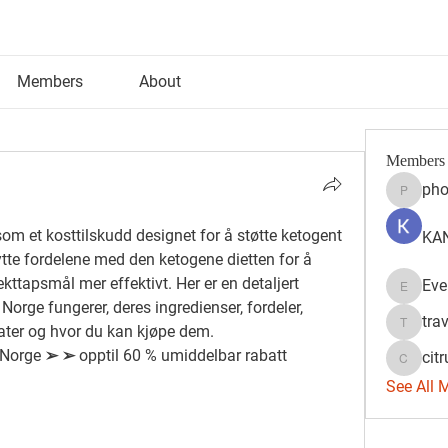
Members
About
Members
pho
phocoh
 et kosttilskudd designet for å støtte ketogent 
KAN
tte fordelene med den ketogene dietten for å 
kttapsmål mer effektivt. Her er en detaljert 
Eve
Evelyn 
orge fungerer, deres ingredienser, fordeler, 
tra
ater og hvor du kan kjøpe dem.
travisss
orge ➢ ➢ opptil 60 % umiddelbar rabatt 
citr
citrulift
See All 