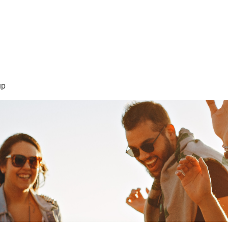
sión Visión
About Me /Acerca de Mi
Information/Informacio
up