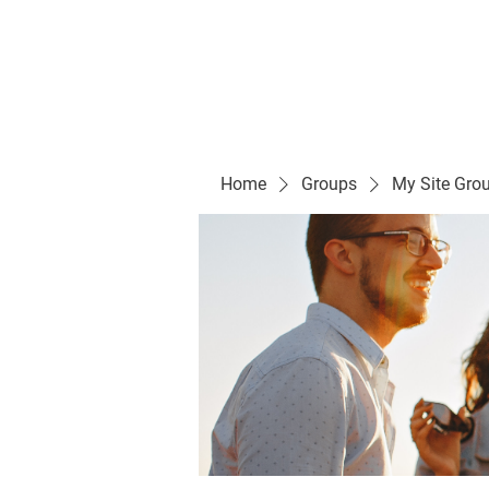
Evelyn P. Dominguez LVN
for Rialto Unified School Board of Education
District 5
Home/ Inicio
Mission Vision/ Mi
Home
Groups
My Site Gro