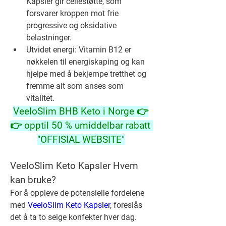
Kapsler gir cellestøtte, som 
forsvarer kroppen mot frie 
progressive og oksidative 
belastninger.
Utvidet energi: Vitamin B12 er 
nøkkelen til energiskaping og kan 
hjelpe med å bekjempe tretthet og 
fremme alt som anses som 
vitalitet.
VeeloSlim BHB Keto i Norge 👉
👉 opptil 50 % umiddelbar rabatt 
"OFFISIAL WEBSITE"
VeeloSlim Keto Kapsler Hvem 
kan bruke?
For å oppleve de potensielle fordelene 
med 
VeeloSlim Keto Kapsler
, foreslås 
det å ta to seige konfekter hver dag. 