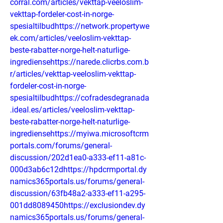
corral.com/articles/vekttap-veeloslim-
vekttap-fordeler-cost-in-norge-
spesialtilbudhttps://network.propertywe
ek.com/articles/veeloslim-vekttap-
beste-rabatter-norge-helt-naturlige-
ingrediensehttps://narede.clicrbs.com.b
r/articles/vekttap-veeloslim-vekttap-
fordeler-cost-in-norge-
spesialtilbudhttps://cofradesdegranada
.ideal.es/articles/veeloslim-vekttap-
beste-rabatter-norge-helt-naturlige-
ingrediensehttps://myiwa.microsoftcrm
portals.com/forums/general-
discussion/202d1ea0-a333-ef11-a81c-
000d3ab6c12dhttps://hpdcrmportal.dy
namics365portals.us/forums/general-
discussion/63fb48a2-a333-ef11-a295-
001dd8089450https://exclusiondev.dy
namics365portals.us/forums/general-