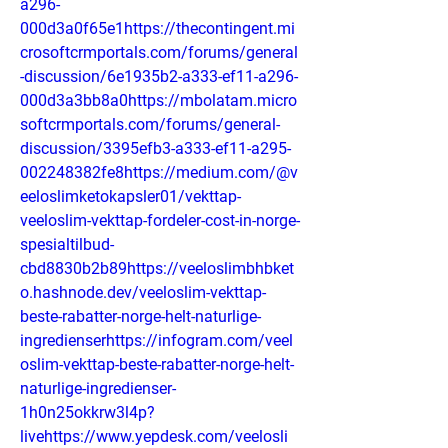
a296-
000d3a0f65e1https://thecontingent.mi
crosoftcrmportals.com/forums/general
-discussion/6e1935b2-a333-ef11-a296-
000d3a3bb8a0https://mbolatam.micro
softcrmportals.com/forums/general-
discussion/3395efb3-a333-ef11-a295-
002248382fe8https://medium.com/@v
eeloslimketokapsler01/vekttap-
veeloslim-vekttap-fordeler-cost-in-norge-
spesialtilbud-
cbd8830b2b89https://veeloslimbhbket
o.hashnode.dev/veeloslim-vekttap-
beste-rabatter-norge-helt-naturlige-
ingredienserhttps://infogram.com/veel
oslim-vekttap-beste-rabatter-norge-helt-
naturlige-ingredienser-
1h0n25okkrw3l4p?
livehttps://www.yepdesk.com/veelosli