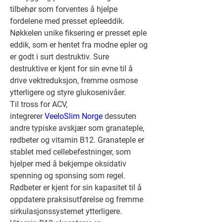
tilbehør som forventes å hjelpe 
fordelene med presset epleeddik. 
Nøkkelen unike fiksering er presset eple 
eddik, som er hentet fra modne epler og 
er godt i surt destruktiv. Sure 
destruktive er kjent for sin evne til å 
drive vektreduksjon, fremme osmose 
ytterligere og styre glukosenivåer.
Til tross for ACV, 
integrerer 
VeeloSlim Norge
 dessuten 
andre typiske avskjær som granateple, 
rødbeter og vitamin B12. Granateple er 
stablet med cellebefestninger, som 
hjelper med å bekjempe oksidativ 
spenning og sponsing som regel. 
Rødbeter er kjent for sin kapasitet til å 
oppdatere praksisutførelse og fremme 
sirkulasjonssystemet ytterligere. 