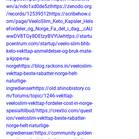
wn/a/ndo1xd0de5zlhttps://zenodo.org
/records/12539512https://scribehow.c
om/page/VeeloSlim_Keto_Kapsler_Hels
efordeler_og_Norge_Fa_det_i_dag__cAU
wwDV8TGy8DEtzyBVYUwhttps://startu
pcentrum.com/startup/veelo-slim-bhb-
keto-vekttap-anmeldelser-og-bruk-mate-
a-kjope-na-
norgehttps://blog.rackons.in/veeloslim-
vekttap-beste-rabatter-norge-helt-
naturlige-
ingredienserhttps://old.shinobistory.co
m/forums/topic/1246-vekttap-
veeloslim-vekttap-fordeler-cost-in-norge-
spesialtilbud/https://crextio.com/quest
ion/veeloslim-vekttap-beste-rabatter-
norge-helt-naturlige-
ingredienser/https://community.golden