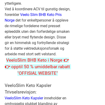
ytterligere.
Ved å koordinere ACV til gunstig design, 
forenkler 
Veelo Slim BHB Keto Pris 
Norge
 det for enkeltpersoner å oppleve 
de rimelige fordelene med presset 
epleeddik uten den forferdelige smaken 
eller bryet med flytende design. Disse 
gir en himmelsk og fortryllende strategi 
for å støtte vektreduksjonsforsøk og 
arbeide med stort sett velstand.
VeeloSlim BHB Keto i Norge 👉
👉 opptil 50 % umiddelbar rabatt 
"OFFISIAL WEBSITE"
VeeloSlim Keto Kapsler 
Trivselsrevisjon:
VeeloSlim Keto Kapsler
 inneholder en 
omhyggelig plukket blanding av 