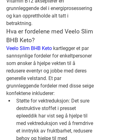
Vitamin B12 aksepterer en 
grunnleggende del i energiprosessering 
og kan opprettholde alt tatt i 
betraktning.
Hva er fordelene med Veelo Slim 
BHB Keto?
Veelo Slim BHB Keto
 kartlegger et par 
sannsynlige fordeler for enkeltpersoner 
som ønsker å hjelpe vekten til å 
redusere eventyr og jobbe med deres 
generelle velstand. Et par 
grunnleggende fordeler med disse seige 
konfektene inkluderer:
Støtte for vektreduksjon: Det sure 
destruktive stoffet i presset 
epleeddik har vist seg å hjelpe til 
med vektreduksjon ved å fremdrive 
et inntrykk av fruktbarhet, redusere 
behov og hjelpe til med 