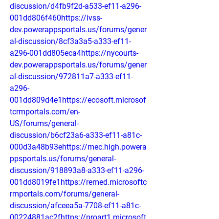
discussion/d4fb9f2d-a533-ef11-a296-
001dd806f460https://ivss-
dev.powerappsportals.us/forums/gener
al-discussion/8cf3a3a5-a333-ef11-
a296-001dd805eca4https://nycourts-
dev.powerappsportals.us/forums/gener
al-discussion/972811a7-a333-ef11-
a296-
001dd809d4e1https://ecosoft.microsof
tcrmportals.com/en-
US/forums/general-
discussion/b6cf23a6-a333-ef11-a81c-
000d3a48b93ehttps://mec.high.powera
ppsportals.us/forums/general-
discussion/918893a8-a333-ef11-a296-
001dd8019fe1https://remed.microsoftc
rmportals.com/forums/general-
discussion/afceea5a-7708-ef11-a81c-
00224881ac2fhttps://proart1.microsoft