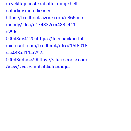
m-vekttap-beste-rabatter-norge-helt-
naturlige-ingredienser-
https://feedback.azure.com/d365com
munity/idea/c174337c-a433-ef11-
a296-
000d3ae4120bhttps://feedbackportal.
microsoft.com/feedback/idea/15f8018
e-a433-ef11-a297-
000d3adace79https://sites.google.com
/view/veeloslimbhbketo-norge-
2024/homehttps://sites.google.com/vi
ew/veeloslim-ketokapsler-
norge/homehttps://colab.research.goo
gle.com/drive/1iyvso5kwXgj4ocvq10O
4FIXA7NzyUGkC?
usp=sharinghttps://groups.google.com
/g/veeloslimketo-
capsules/c/WxLHzhhUn6Yhttps://crypt
o.jobs/events/veelo-slim-bhb-keto-