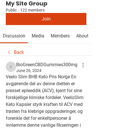
My Site Group
Public
·
122 members
Join
Discussion
Media
Members
About
Back
BioGreenCBDGummies300mg
BioGreenCBDGummies300mg
June 26, 2024
Veelo Slim BHB Keto Pris Norge En 
avgjørende del av denne dietten er 
presset epleeddik (ACV), kjent for sine 
forskjellige kliniske fordeler. VeeloSlim 
Keto Kapsler styrk kraften til ACV med 
trøsten fra klebrige oppgraderinger, og 
forenkle det for enkeltpersoner å 
innlemme denne vanlige fikseringen i 