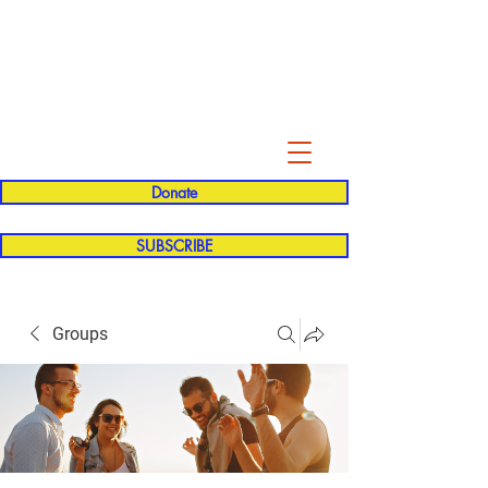
Evelyn P. Dominguez LVN
for Rialto Unified School Board of
Education
District 5
Donate
SUBSCRIBE
Groups