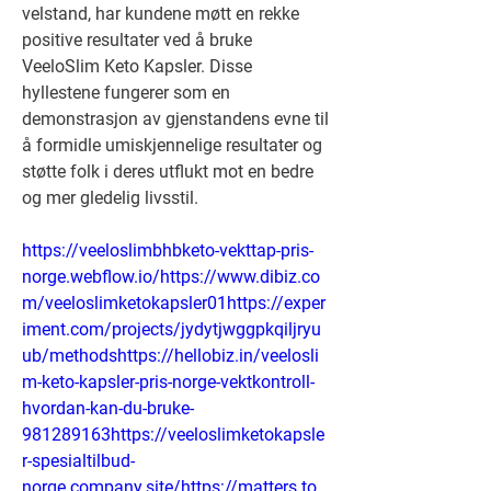
velstand, har kundene møtt en rekke 
positive resultater ved å bruke 
VeeloSlim Keto Kapsler. Disse 
hyllestene fungerer som en 
demonstrasjon av gjenstandens evne til 
å formidle umiskjennelige resultater og 
støtte folk i deres utflukt mot en bedre 
og mer gledelig livsstil.
https://veeloslimbhbketo-vekttap-pris-
norge.webflow.io/https://www.dibiz.co
m/veeloslimketokapsler01https://exper
iment.com/projects/jydytjwggpkqiljryu
ub/methodshttps://hellobiz.in/veelosli
m-keto-kapsler-pris-norge-vektkontroll-
hvordan-kan-du-bruke-
981289163https://veeloslimketokapsle
r-spesialtilbud-
norge.company.site/https://matters.to