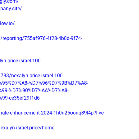
ngly.com/
mpany.site/
flow.io/
m/reporting/755af976-4f28-4b0d-9f74-
yn-price-israel-100
3/nexalyn-price-israel-100-
95%D7%A8-%D7%96%D7%9B%D7%A8-
99-%D7%90%D7%AA%D7%A8-
9-ce35ef29f1d6
-male-enhancement-2024-1h0n25oonq89l4p?live
nexalyn-israel-price/home