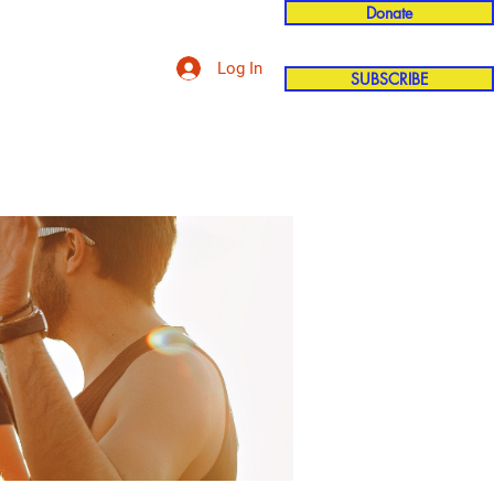
Donate
Log In
SUBSCRIBE
'n
More