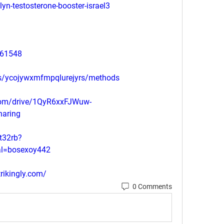
n-testosterone-booster-israel3
561548
ts/ycojywxmfmpqlurejyrs/methods
.com/drive/1QyR6xxFJWuw-
aring
t32rb?
al=bosexoy442
trikingly.com/
0 Comments