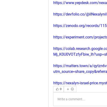
https://www.yepdesk.com/nexaly
https://devfolio.co/@ilNexalynil
https://zenodo.org/records/11
https://experiment.com/projec
https://colab.research.google
Mj_K0U0VOTzfyFbiw_lh?usp=sh
https://matters.town/a/qytzn6v
utm_source=share_copy&referr
https://nexalyn-israel-price.mys
0
Write a comment...