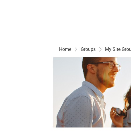
Evelyn P. Dominguez LVN
for Rialto Unified School Board of Education
District 5
Home/ Inicio
Mission Vision/ Mi
Home
Groups
My Site Gro