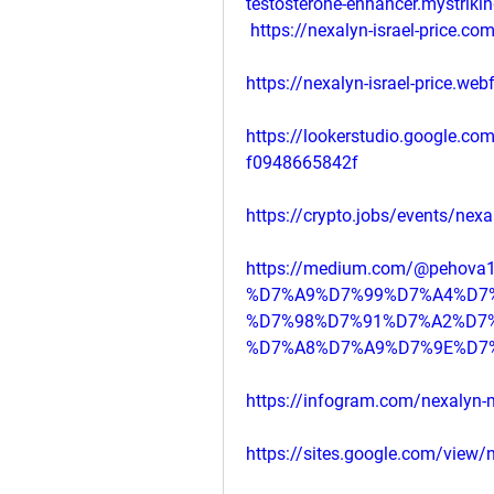
testosterone-enhancer.mystriki
https://nexalyn-israel-price.co
https://nexalyn-israel-price.web
https://lookerstudio.google.co
f0948665842f
https://crypto.jobs/events/nexal
https://medium.com/@pehova178
%D7%A9%D7%99%D7%A4%D7%
%D7%98%D7%91%D7%A2%D7%
%D7%A8%D7%A9%D7%9E%D7%9
https://infogram.com/nexalyn
https://sites.google.com/view/