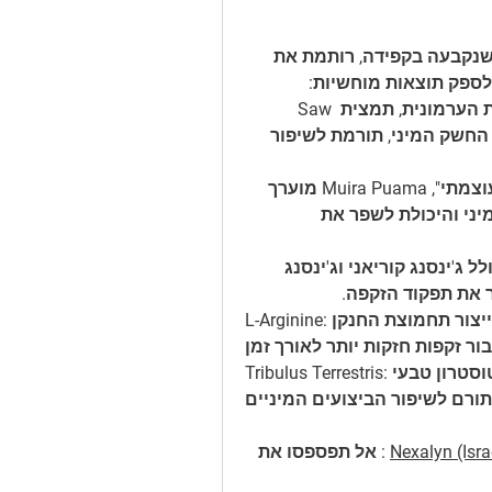
 נמצאת הנוסחה שנקבעה בקפידה, רותמת את 
לספק תוצאות מוחשיות:
תמצית Saw Palmetto: הידועה ביתרונותיו לבריאות הערמונית, תמצית Saw 
Palmetto תומכת גם באיזון הורמונלי ומשפרת את החשק המיני, תורמת לשיפור 
תמצית Muira Puama: מכונה לעתים קרובות "עץ עוצמתי", Muira Puama מוערך 
בזכות תכונות האפרודיזיאה שלו, הגברת החשק המיני והיכולת לשפר את 
תערובת ג'ינסנג: שילוב חזק של תמציות ג'ינסנג, כולל ג'ינסנג קוריאני וג'ינסנג 
L-Arginine: חומצת אמינו החיונית לייצור תחמוצת החנקן, L-Arginine מעודדת 
Tribulus Terrestris: מגבר טסטוסטרון טבעי, Tribulus Terrestris משפר את החשק 
Nexalyn (Isra
 : אל תפספסו את 