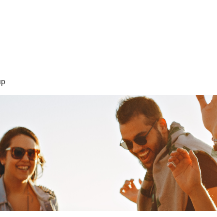
sión Visión
About Me /Acerca de Mi
Information/Informacio
up