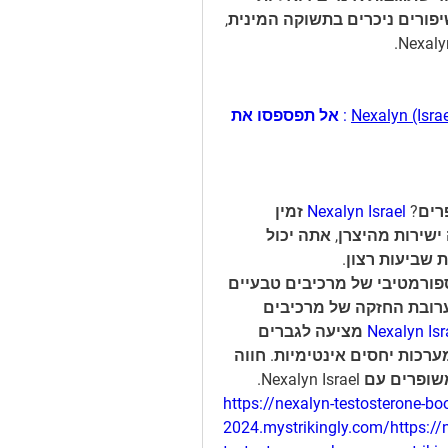
עשויות להשתנות, משתמשים רבים מדווחים על שיפורים ניכרים בתשוקה המינית, 
Nexalyn (Israe
 : אל תפספסו את 
רים? 
Nexalyn Israel
 זמין 
לרכישה בלעדית דרך האתר הרשמי. על ידי הזמנה ישירות מהיצרן, אתה יכול 
שביעות רצון.
 עומד כעדות לכוחם הטרנספורמטיבי של מרכיבים טבעיים 
בטיפול בבעיות בריאות מיניות של גברים. עם התערובת החזקה של מרכיבים 
Nexalyn Isr
 מציעה לגברים 
פתרון הוליסטי להשבת חיוניותם ולהנאה ממילוי מערכות יחסים אינטימיות. חווה 
Nexalyn Isra.
https://nexalyn-testosterone-boo
2024.mystrikingly.com/https://n