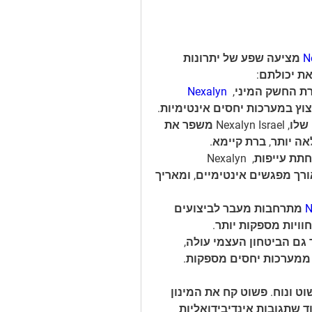
N
 מציעה שפע של יתרונות 
ת יכולתם:
רת החשק המיני, 
Nexalyn 
וץ במערכות יחסים אינטימיות.
תפקוד זיקפה משופר: עם תכונות הרחבת כלי הדם שלו, Nexalyn Israel משפר את 
ה יותר, ברת קיימא.
סיבולת מוגברת: על ידי תמיכה בייצור אנרגיה והפחתת עייפות, Nexalyn 
Israel מאפשר לגברים לשמור על ביצועים שיא לאורך מפגשים אינטימיים, ומאריך 
N
 מתרחבות מעבר לביצועים 
וויות מספקות יותר.
ביטחון עצמי מוגבר: ככל שהסיפוק המיני עולה, כך גם הביטחון העצמי עולה, 
 ממערכות יחסים מספקות.
 בשגרת היומיום שלך הוא פשוט ונוח. פשוט קח את המינון 
המומלץ בעקביות כדי לחוות תוצאות מיטביות. בעוד שתגובות אינדיבידואליות 