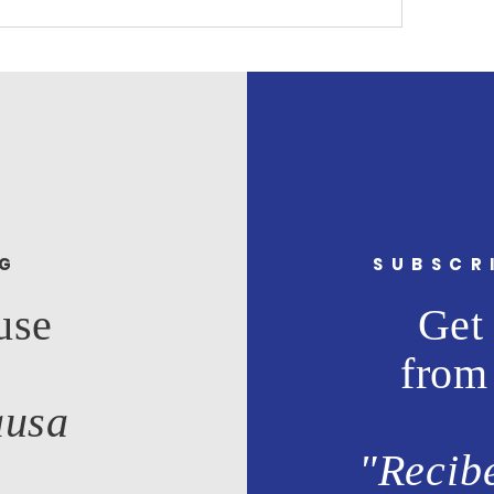
NG
SUBSCR
use
Get 
from
ausa
"Recibe