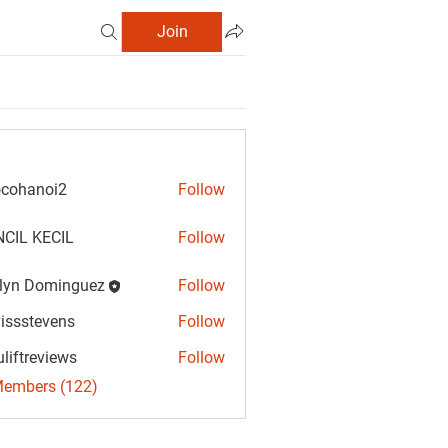
Join
cohanoi2
Follow
anoi2
CIL KECIL
Follow
lyn Dominguez
Follow
Dominguez
vissstevens
Follow
tevens
uliftreviews
Follow
reviews
Members (122)