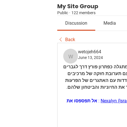
My Site Group
Public
·
122 members
Discussion
Media
Back
wetojeh664
June 13, 2024
wetojeh664
במרדף אחר ביצועים וסיפוק שיא, Nexalyn Israel מתגלה כפתרון פורץ דרך לגברים 
המבקשים להצעיר את בריאותם המינית. מעוצב עם תערובת חזקה של מרכיבים 
טבעיים, Nexalyn Israel מציע גישה מקיפה להתמודדות עם האתגרים של הפרעות 
את החיוניות והביטחון שלהם.
Nexalyn (Isra
 : אל תפספסו את 