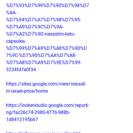
%D7%93%D7%99%D7%90%D7%98%D7
%AA-
%D7%94%D7%A7%D7%98%D7%95-
%D7%A9%D7%9C%D7%9A-
%D7%A2%D7%9D-nexaslim-keto-
capsules-
%D7%99%D7%A9%D7%A8%D7%90%D
7%9C-%D7%90%D7%AA%D7%A8-
%D7%A8%D7%A9%D7%9E%D7%99-
3234fd7e0f34
https://sites.google.com/view/nexasli
m-israel-price/home
https://lookerstudio.google.com/reporti
ng/fac26c74-2980-477b-988b-
1d8412195b67