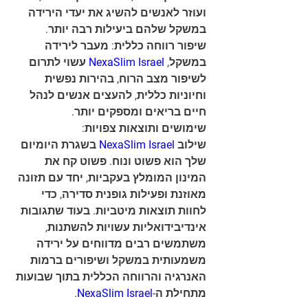
ועוזר לאנשים להשיג את יעדי הירידה 
במשקל שלהם ביעילות רבה יותר.
שיפור רווחה כללית: מעבר לירידה 
במשקל, 
NexaSlim Israel
 עשוי לתרום 
לשיפור מצב הרוח, בהירות נפשית 
וחיוניות כללית, להעצים אנשים לנהל 
חיים בריאים ומספקים יותר.
שימושים ותוצאות צפויות:
שילוב 
NexaSlim Israel
 בשגרת היומיום 
שלך הוא פשוט ונוח. פשוט קח את 
המינון המומלץ בעקביות, יחד עם תזונה 
מאוזנת ופעילות גופנית סדירה, כדי 
לחוות תוצאות מיטביות. בעוד שתגובות 
אינדיבידואליות עשויות להשתנות, 
משתמשים רבים מדווחים על ירידה 
משמעותית במשקל ושיפורים ברמות 
האנרגיה והרווחה הכללית בתוך שבועות 
מתחילת ה-
NexaSlim Israel
.