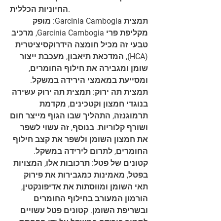
החיוניות הכללית.
תמצית Garcinia Cambogia: מופק 
מקליפת פרי Garcinia Cambogia, מרכיב 
טבעי זה מכיל חומצה הידרוקסיציטרית 
(HCA), המדכאת תיאבון, מעכבת ייצור 
שומן ומגבירה את חילוף החומרים, 
ומסייעת במאמצי הירידה במשקל.
תמצית תה ירוק: תמצית תה ירוק עשירה 
בנוגדי חמצון וקטכינים, מקדמת 
תרמוגנזה, התהליך שבו הגוף מייצר חום 
ושורף קלוריות. בנוסף, זה עשוי לשפר 
את חמצון השומן ולשפר את קצב חילוף 
החומרים, לתרום לירידה במשקל.
קטונים של פטל: תרכובות אלו, המצויות 
בפטל, מאמינות כמגבירות את פירוק 
תאי השומן ומווסתות את אדיפונקטין, 
הורמון המעורב בחילוף החומרים 
ובשריפת השומן. קטונים פטל עשויים 