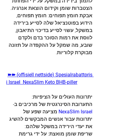
לתמוך בירידה במשקל על ידי הפחתת 
הצטברות שומן וקידום הוצאת אנרגיה.
אבקת חומץ תפוחים: חומץ תפוחים, 
הידוע בפוטנציאל שלה לסייע בירידה 
במשקל, עשוי לסייע בדיכוי התיאבון, 
לווסת את רמות הסוכר בדם ולקדם 
שובע, מה שמקל על ההקפדה על תזונה 
מבוקרת קלוריות.
➽➽ (offisiell nettside) Spesialrabattpris 
i Israel  NexaSlim Keto BHB-piller
יתרונות העולים על הציפיות:
התערובת הסינרגטית של מרכיבים ב-
NexaSlim Israel
 מציעה שפע של 
יתרונות עבור אנשים המבקשים להשיג 
את יעדי הירידה במשקל שלהם:
שריפת שומן מואצת: על ידי גרימת 