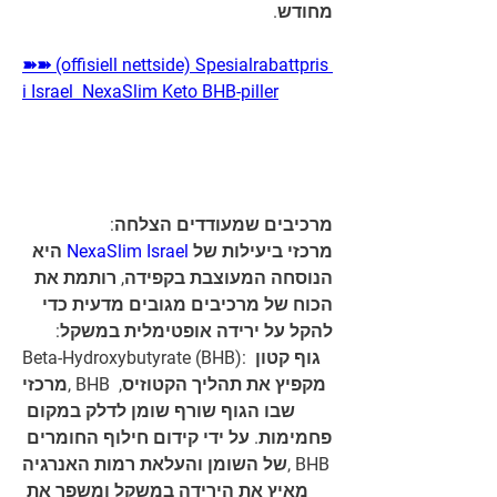
מחודש.
➽➽ (offisiell nettside) Spesialrabattpris 
i Israel  NexaSlim Keto BHB-piller
מרכיבים שמעודדים הצלחה:
מרכזי ביעילות של 
NexaSlim Israel
 היא 
הנוסחה המעוצבת בקפידה, רותמת את 
הכוח של מרכיבים מגובים מדעית כדי 
להקל על ירידה אופטימלית במשקל:
Beta-Hydroxybutyrate (BHB): גוף קטון 
מרכזי, BHB מקפיץ את תהליך הקטוזיס, 
שבו הגוף שורף שומן לדלק במקום 
פחמימות. על ידי קידום חילוף החומרים 
של השומן והעלאת רמות האנרגיה, BHB 
מאיץ את הירידה במשקל ומשפר את 