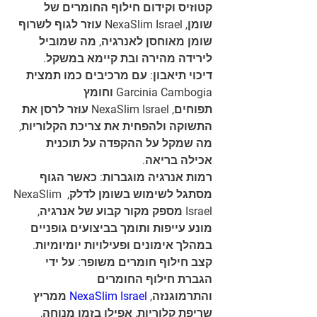
קטוזיס וקידום חילוף החומרים של 
שומן, NexaSlim Israel עוזר לגוף לשרוף 
שומן מאוחסן לאנרגיה, מה שמוביל 
לירידה מהירה ובת קיימא במשקל.
דיכוי תיאבון: עם מרכיבים כמו תמצית 
Garcinia Cambogia וחומץ 
תפוחים, NexaSlim Israel עוזר לרסן את 
התשוקה ולהפחית את צריכת הקלוריות, 
מה שמקל על ההקפדה על תוכנית 
אכילה בריאה.
רמות אנרגיה מוגברות: כאשר הגוף 
מסתגל לשימוש בשומן לדלק, NexaSlim 
Israel מספק מקור קבוע של אנרגיה, 
מונע עייפות ותומך בביצועים גופניים 
במהלך אימונים ופעילויות יומיומיות.
קצב חילוף חומרים משופר: על ידי 
הגברת חילוף החומרים 
והתרמוגנזה, 
NexaSlim Israel
 ממריץ 
שריפת קלוריות, אפילו בזמן מנוחה, 