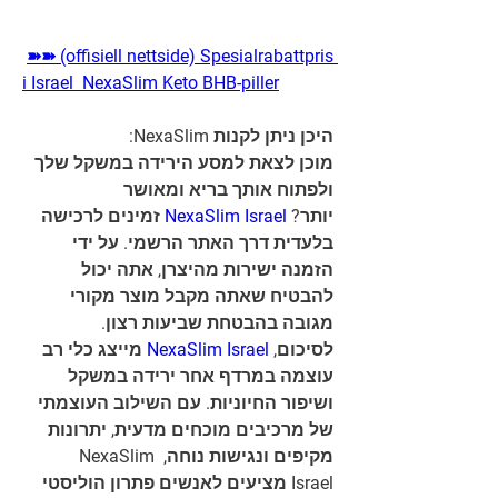
➽➽ (offisiell nettside) Spesialrabattpris 
i Israel  NexaSlim Keto BHB-piller
היכן ניתן לקנות NexaSlim:
מוכן לצאת למסע הירידה במשקל שלך 
ולפתוח אותך בריא ומאושר 
יותר?
 NexaSlim Israel 
זמינים לרכישה 
בלעדית דרך האתר הרשמי. על ידי 
הזמנה ישירות מהיצרן, אתה יכול 
להבטיח שאתה מקבל מוצר מקורי 
מגובה בהבטחת שביעות רצון.
לסיכום, 
NexaSlim Israel
 מייצג כלי רב 
עוצמה במרדף אחר ירידה במשקל 
ושיפור החיוניות. עם השילוב העוצמתי 
של מרכיבים מוכחים מדעית, יתרונות 
מקיפים ונגישות נוחה, NexaSlim 
Israel מציעים לאנשים פתרון הוליסטי 