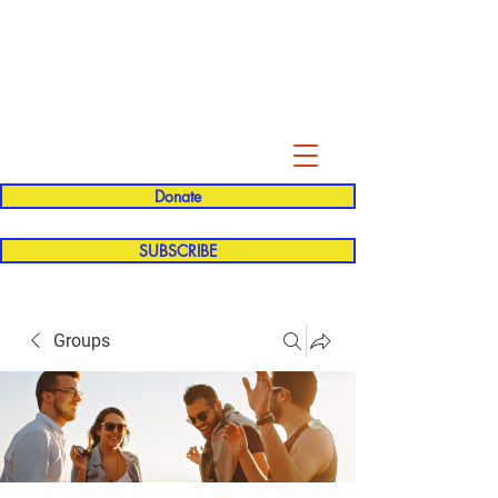
Evelyn P. Dominguez LVN
for Rialto Unified School Board of
Education
District 5
Donate
SUBSCRIBE
Groups