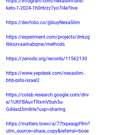
https://infogram.com/nexaslim-bhb-
keto-1-2024-1h0r6rzz7yo7l4e?live
https://devfolio.co/@buyNexaSlim
https://experiment.com/projects/dnkzg
tbkszvaatnabqnw/methods
https://zenodo.org/records/11562130
https://www.yepdesk.com/nexaslim-
bhb-pills-israel2
https://colab.research.google.com/driv
e/1UKFBAuvTRxmV0uh3u-
Gdiexd3imIIrle?usp=sharing
https://matters.town/a/77txpexqpf9m?
utm_source=share_copy&referral=bose