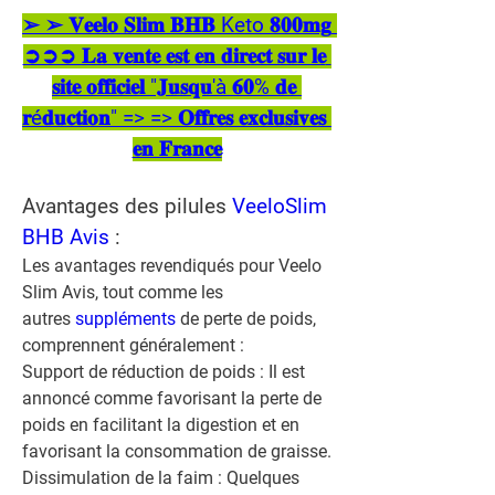
➢ ➢ 𝐕𝐞𝐞𝐥𝐨 𝐒𝐥𝐢𝐦 𝐁𝐇𝐁 Keto 𝟖𝟎𝟎𝐦𝐠 
➲➲➲ 𝐋𝐚 𝐯𝐞𝐧𝐭𝐞 𝐞𝐬𝐭 𝐞𝐧 𝐝𝐢𝐫𝐞𝐜𝐭 𝐬𝐮𝐫 𝐥𝐞 
𝐬𝐢𝐭𝐞 𝐨𝐟𝐟𝐢𝐜𝐢𝐞𝐥 "𝐉𝐮𝐬𝐪𝐮'à 𝟔𝟎% 𝐝𝐞 
𝐫é𝐝𝐮𝐜𝐭𝐢𝐨𝐧" => => 𝐎𝐟𝐟𝐫𝐞𝐬 𝐞𝐱𝐜𝐥𝐮𝐬𝐢𝐯𝐞𝐬 
𝐞𝐧 𝐅𝐫𝐚𝐧𝐜𝐞
Avantages des pilules 
VeeloSlim 
BHB Avis
 :
Les avantages revendiqués pour Veelo 
Slim Avis, tout comme les 
autres 
suppléments 
de perte de poids, 
comprennent généralement :
Support de réduction de poids :
 Il est 
annoncé comme favorisant la perte de 
poids en facilitant la digestion et en 
favorisant la consommation de graisse.
Dissimulation de la faim :
 Quelques 