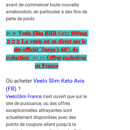
avant de commencer toute nouvelle 
amélioration, en particulier à des fins de 
perte de poids.
➢ ➢ 𝐕𝐞𝐞𝐥𝐨 𝐒𝐥𝐢𝐦 𝐁𝐇𝐁 Keto 𝟖𝟎𝟎𝐦𝐠 
➲➲➲ 𝐋𝐚 𝐯𝐞𝐧𝐭𝐞 𝐞𝐬𝐭 𝐞𝐧 𝐝𝐢𝐫𝐞𝐜𝐭 𝐬𝐮𝐫 𝐥𝐞 
𝐬𝐢𝐭𝐞 𝐨𝐟𝐟𝐢𝐜𝐢𝐞𝐥 "𝐉𝐮𝐬𝐪𝐮'à 𝟔𝟎% 𝐝𝐞 
𝐫é𝐝𝐮𝐜𝐭𝐢𝐨𝐧" => => 𝐎𝐟𝐟𝐫𝐞𝐬 𝐞𝐱𝐜𝐥𝐮𝐬𝐢𝐯𝐞𝐬 
𝐞𝐧 𝐅𝐫𝐚𝐧𝐜𝐞
Où acheter 
Veelo Slim Keto Avis 
(FR)
 ?
VeeloSlim France 
n'est ouvert que sur le 
site de puissance, où des offres 
exceptionnelles attrayantes sont 
actuellement disponibles avec des 
points de coupure allant jusqu'à la 