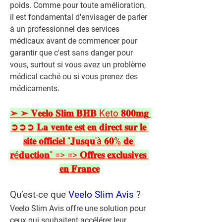
poids. Comme pour toute amélioration, 
il est fondamental d'envisager de parler 
à un professionnel des services 
médicaux avant de commencer pour 
garantir que c'est sans danger pour 
vous, surtout si vous avez un problème 
médical caché ou si vous prenez des 
médicaments.
➢ ➢ 𝐕𝐞𝐞𝐥𝐨 𝐒𝐥𝐢𝐦 𝐁𝐇𝐁 Keto 𝟖𝟎𝟎𝐦𝐠 
➲➲➲ 𝐋𝐚 𝐯𝐞𝐧𝐭𝐞 𝐞𝐬𝐭 𝐞𝐧 𝐝𝐢𝐫𝐞𝐜𝐭 𝐬𝐮𝐫 𝐥𝐞 
𝐬𝐢𝐭𝐞 𝐨𝐟𝐟𝐢𝐜𝐢𝐞𝐥 "𝐉𝐮𝐬𝐪𝐮'à 𝟔𝟎% 𝐝𝐞 
𝐫é𝐝𝐮𝐜𝐭𝐢𝐨𝐧" => => 𝐎𝐟𝐟𝐫𝐞𝐬 𝐞𝐱𝐜𝐥𝐮𝐬𝐢𝐯𝐞𝐬 
𝐞𝐧 𝐅𝐫𝐚𝐧𝐜𝐞
Qu’est-ce que 
Veelo Slim Avis
 ?
Veelo Slim Avis offre une solution pour 
ceux qui souhaitent accélérer leur 