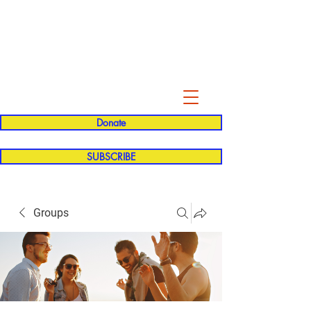
Evelyn P. Dominguez LVN
for Rialto Unified School Board of
Education
District 5
Donate
SUBSCRIBE
Groups