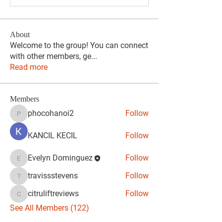
About
Welcome to the group! You can connect
with other members, ge
...
Read more
Members
phocohanoi2
Follow
phocohanoi2
KANCIL KECIL
Follow
Evelyn Dominguez
Follow
Evelyn Dominguez
travissstevens
Follow
travissstevens
citruliftreviews
Follow
citruliftreviews
See All Members (122)