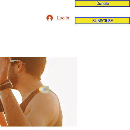
Donate
Log In
SUBSCRIBE
'n
More