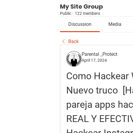
My Site Group
Public
·
122 members
Discussion
Media
Back
Parental _Protect
April 17, 2024
Como Hackear W
Nuevo truco  [H
pareja apps ha
REAL Y EFECTIVO