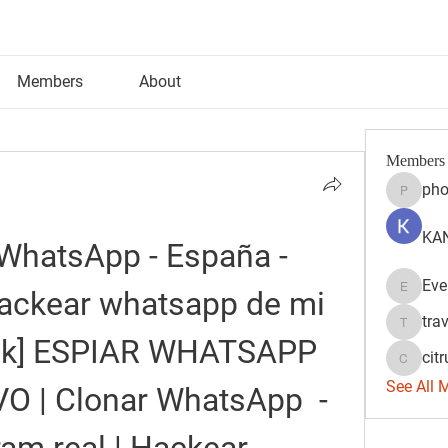
Members
About
Members
pho
phocoh
KAN
hatsApp - España - 
Eve
ackear whatsapp de mi 
Evelyn 
tra
travisss
ck] ESPIAR WHATSAPP 
citr
citrulift
See All 
 | Clonar WhatsApp  - 