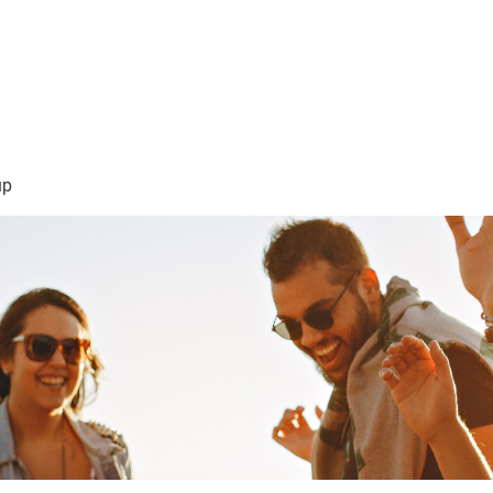
sión Visión
About Me /Acerca de Mi
Information/Informacio
up