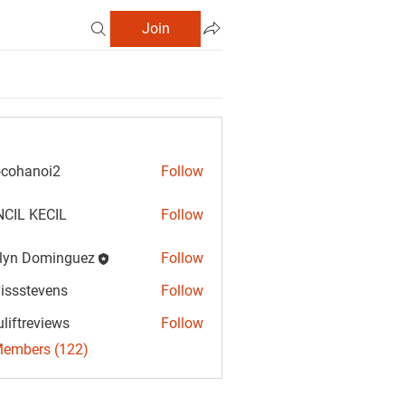
Join
cohanoi2
Follow
anoi2
CIL KECIL
Follow
lyn Dominguez
Follow
Dominguez
vissstevens
Follow
tevens
uliftreviews
Follow
reviews
Members (122)