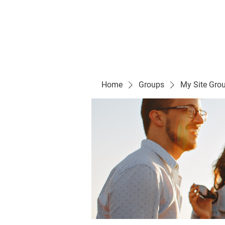
Evelyn P. Dominguez LVN
for Rialto Unified School Board of Education
District 5
Home/ Inicio
Mission Vision/ Mi
Home
Groups
My Site Gro