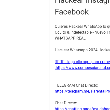
Hackear Instagr
Facebook 
Quieres Hackear WhatsApp lo q
Oculto & Indetectable - Nuevo
WHATSAPP REAL
Hackear Whatsapp 2024 Hackea
👉🏻👉🏻 Haga clic aquí para co
:https://www.comoespiarchat.com
TELEGRAM Chat Directo:
https://telegram.me/ParentalPro
Chat Directo:
https://chatting.page/ayudahac