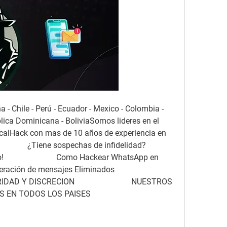
Chile - Perú - Ecuador - Mexico - Colombia - 
lica Dominicana - BoliviaSomos lideres en el 
icalHack con mas de 10 años de experiencia en 
     ¿Tiene sospechas de infidelidad?                        
                        Como Hackear WhatsApp en 
 de mensajes Eliminados                          
DISCRECION                            NUESTROS 
 PAISES                          