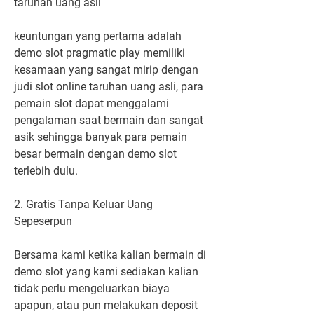
taruhan uang asli
keuntungan yang pertama adalah 
demo slot pragmatic play memiliki 
kesamaan yang sangat mirip dengan 
judi slot online taruhan uang asli, para 
pemain slot dapat menggalami 
pengalaman saat bermain dan sangat 
asik sehingga banyak para pemain 
besar bermain dengan demo slot 
terlebih dulu.
2. Gratis Tanpa Keluar Uang 
Sepeserpun
Bersama kami ketika kalian bermain di 
demo slot yang kami sediakan kalian 
tidak perlu mengeluarkan biaya 
apapun, atau pun melakukan deposit 