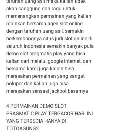
taruhan uang asli maka kalian tidak 
akan canggung dan ragu untuk 
memenangkan permainan yang kalian 
mainkan bersama agen slot online 
dengan taruhan uang asli, semakin 
berkembangnya situs judi slot online di 
seluruh indonesia semakin banyak pula 
demo slot pragmatic play yang bisa 
kalian cari melalui google internet, dan 
bersama kami juga kalian bisa 
merasakan permainan yang sangat 
poluper dan kalian juga bisa 
merasakan sensasi jackpot besarnya 
4 PERMAINAN DEMO SLOT 
PRAGMATIC PLAY TERGACOR HARI INI 
YANG TERSEDIA HANYA DI 
TOTOAGUNG2 