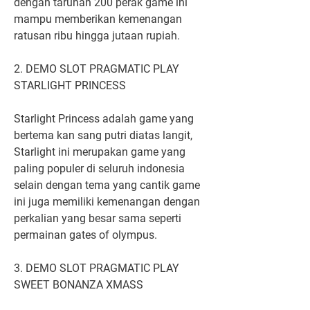
dengan taruhan 200 perak game ini 
mampu memberikan kemenangan 
ratusan ribu hingga jutaan rupiah.
2. DEMO SLOT PRAGMATIC PLAY  
STARLIGHT PRINCESS
Starlight Princess adalah game yang 
bertema kan sang putri diatas langit, 
Starlight ini merupakan game yang 
paling populer di seluruh indonesia 
selain dengan tema yang cantik game 
ini juga memiliki kemenangan dengan 
perkalian yang besar sama seperti 
permainan gates of olympus.
3. DEMO SLOT PRAGMATIC PLAY  
SWEET BONANZA XMASS 