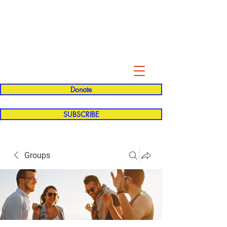
Evelyn P. Dominguez LVN
for Rialto Unified School Board of
Education
District 5
Donate
SUBSCRIBE
Groups