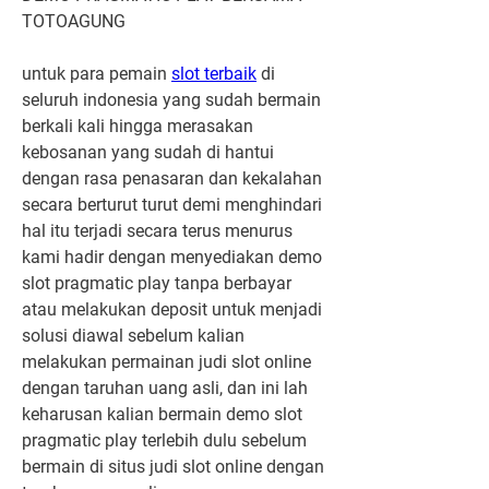
TOTOAGUNG
untuk para pemain 
slot terbaik
 di 
seluruh indonesia yang sudah bermain 
berkali kali hingga merasakan 
kebosanan yang sudah di hantui 
dengan rasa penasaran dan kekalahan 
secara berturut turut demi menghindari 
hal itu terjadi secara terus menurus 
kami hadir dengan menyediakan demo 
slot pragmatic play tanpa berbayar 
atau melakukan deposit untuk menjadi 
solusi diawal sebelum kalian 
melakukan permainan judi slot online 
dengan taruhan uang asli, dan ini lah 
keharusan kalian bermain demo slot 
pragmatic play terlebih dulu sebelum 
bermain di situs judi slot online dengan 