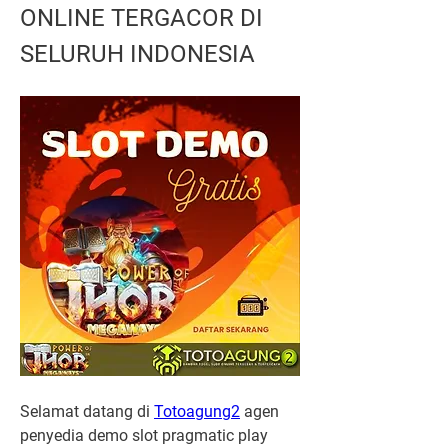
ONLINE TERGACOR DI 
SELURUH INDONESIA 
Selamat datang di 
Totoagung2
 agen 
penyedia demo slot pragmatic play 