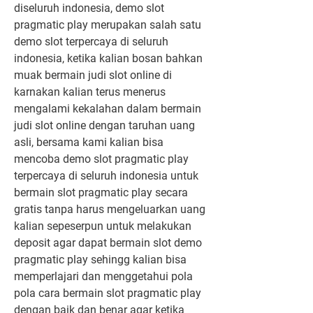
diseluruh indonesia, demo slot 
pragmatic play merupakan salah satu 
demo slot terpercaya di seluruh 
indonesia, ketika kalian bosan bahkan 
muak bermain judi slot online di 
karnakan kalian terus menerus 
mengalami kekalahan dalam bermain 
judi slot online dengan taruhan uang 
asli, bersama kami kalian bisa 
mencoba demo slot pragmatic play 
terpercaya di seluruh indonesia untuk 
bermain slot pragmatic play secara 
gratis tanpa harus mengeluarkan uang 
kalian sepeserpun untuk melakukan 
deposit agar dapat bermain slot demo 
pragmatic play sehingg kalian bisa 
memperlajari dan menggetahui pola 
pola cara bermain slot pragmatic play 
dengan baik dan benar agar ketika 