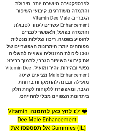
לפרספקטיבה מיושבת יותר. סיבולת 
והתמדה משודרגים: קיבועי השיפור 
הגברי ב-Vitamin Dee Male 
Enhancement עשויים לעזור לסבולת 
והתמדה בפועל, ולאפשר לגברים 
להופיע בפסגה. ריכוז וצלילות מנטלית 
מפותחים יותר: היתרונות האפשריים של 
CBD ליכולת המנטלית עשויים להשלים 
את קיבועי השיפור הגברי, לתמוך בריכוז 
נפשי ובהירות. זהיר ומועיל: Vitamin Dee 
Male Enhancement מציעים שיטה 
מועילה ונבונה להתמקדות ברווחת 
הגבר, ומאפשרת ללקוחות לקחת חלק 
ביתרונות הצפויים מבלי להתייחס.
❤️ 👉 לחץ כאן להזמנה Vitamin 
Dee Male Enhancement 
Gummies (IL) אל תפספסו את 