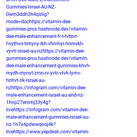
Gummies-Israel-AU-NZ-
0wm3ddh3h4qstig?
mode=dochttps://vitamin-dee-
gummies-pros.hashnode.dev/vitamin-
dee-male-enhancement-fr-t-tvtsvt-
hvythvn-hmyny-lkh-vhmhyr-hnmvkh-
vyvtr-israel-au-nzhttps://vitamin-dee-
gummies-pros.hashnode.dev/vitamin-
dee-male-enhancement-gummies-khvh-
mydh-mynyt-zmn-rv-yvtr-vtvh-lymv-
hnhvt-nk-israel-au-
nzhttps://infogram.com/vitamin-dee-
male-enhancement-israel-au-and-nz-
1hnp27emmj33y4g?
livehttps://infogram.com/vitamin-dee-
male-enhancement-gummies-israel-au-
nz-1h7v4pdwwqnoj4k?
livehttps://www.yepdesk.com/vitamin-