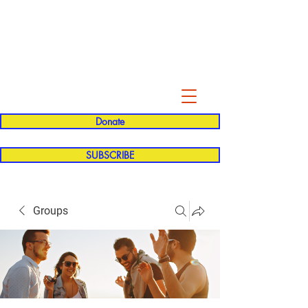
Evelyn P. Dominguez LVN
for Rialto Unified School Board of
Education
District 5
Donate
SUBSCRIBE
Groups