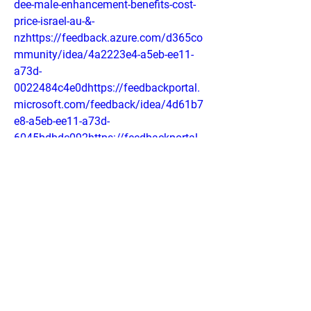
dee-male-enhancement-benefits-cost-
price-israel-au-&-
nzhttps://feedback.azure.com/d365co
mmunity/idea/4a2223e4-a5eb-ee11-
a73d-
0022484c4e0dhttps://feedbackportal.
microsoft.com/feedback/idea/4d61b7
e8-a5eb-ee11-a73d-
6045bdbdc092https://feedbackportal.
microsoft.com/feedback/idea/7d4d60f
0-a5eb-ee11-a73d-6045bdbdc092
0
0
Write a comment...
About