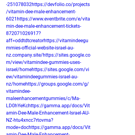
-251078032https://devfolio.co/projects
/vitamin-dee-male-enhancement-
6021https://www.eventbrite.com/e/vita
min-dee-male-enhancement-tickets-
872071026917?
aff=oddtdtcreatorhttps://vitamindeegu
mmies-official-website-israel-au-
nz.company.site/https://sites.google.co
m/view/vitamindee-gummies-uses-
israel/homehttps://sites.google.com/vi
ew/vitamindeegummies-israel-au-
nz/homehttps://groups.google.com/g/
vitamindee-
maleenhancementgummies/c/Ma-
LD0hYeKchttps://gamma.app/docs/Vit
amin-Dee-Male-Enhancement-Israel-AU-
NZ-htu4xncc7rtovma?
mode=dochttps://gamma.app/docs/Vit
amin-Dee-Male-Enhancement-