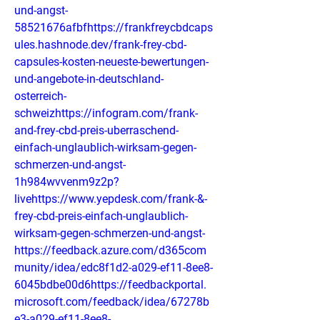
und-angst-
58521676afbfhttps://frankfreycbdcaps
ules.hashnode.dev/frank-frey-cbd-
capsules-kosten-neueste-bewertungen-
und-angebote-in-deutschland-
osterreich-
schweizhttps://infogram.com/frank-
and-frey-cbd-preis-uberraschend-
einfach-unglaublich-wirksam-gegen-
schmerzen-und-angst-
1h984wvvenm9z2p?
livehttps://www.yepdesk.com/frank-&-
frey-cbd-preis-einfach-unglaublich-
wirksam-gegen-schmerzen-und-angst-
https://feedback.azure.com/d365com
munity/idea/edc8f1d2-a029-ef11-8ee8-
6045bdbe00d6https://feedbackportal.
microsoft.com/feedback/idea/67278b
e3-a029-ef11-8ee8-