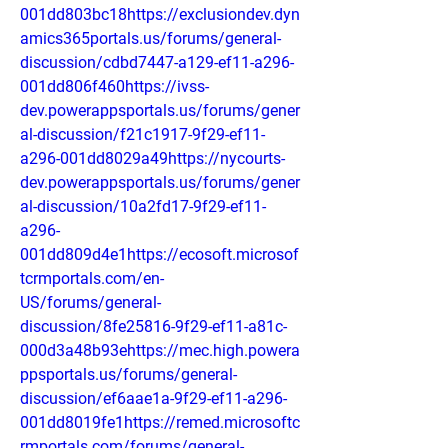
001dd803bc18https://exclusiondev.dyn
amics365portals.us/forums/general-
discussion/cdbd7447-a129-ef11-a296-
001dd806f460https://ivss-
dev.powerappsportals.us/forums/gener
al-discussion/f21c1917-9f29-ef11-
a296-001dd8029a49https://nycourts-
dev.powerappsportals.us/forums/gener
al-discussion/10a2fd17-9f29-ef11-
a296-
001dd809d4e1https://ecosoft.microsof
tcrmportals.com/en-
US/forums/general-
discussion/8fe25816-9f29-ef11-a81c-
000d3a48b93ehttps://mec.high.powera
ppsportals.us/forums/general-
discussion/ef6aae1a-9f29-ef11-a296-
001dd8019fe1https://remed.microsoftc
rmportals.com/forums/general-