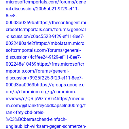
microsoftcrmportals.com/forums/gene
ral-discussion/20b5bb21-9f29-ef11-
8ee8-
000d3a0269b5https://thecontingent.mi
crosoftcrmportals.com/forums/general
-discussion/c0ac5523-9f29-ef11-8ee7-
0022480a4e2fhttps://mbolatam.micro
softcrmportals.com/forums/general-
discussion/4cffee24-9f29-ef11-8ee7-
002248e10469https://fms.microsoftcr
mportals.com/forums/general-
discussion/9925f225-9f29-ef11-8ee7-
000d3aa0963bhttps://groups.google.c
om/a/chromium.org/g/chromium-
reviews/c/QRlpWzmVzr4https://mediu
m.com/@frankfreycbdkapseln300mg/f
rank-frey-cbd-preis-
%C3%BCberraschend-einfach-
unglaublich-wirksam-gegen-schmerzen-