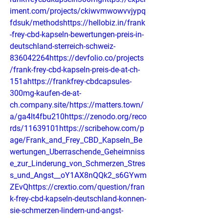
iment.com/projects/ckiwvmwowvvjypq
fdsuk/methodshttps://hellobiz.in/frank
-frey-cbd-kapseln-bewertungen-preis-in-
deutschland-sterreich-schweiz-
836042264https://devfolio.co/projects
/frank-frey-cbd-kapseln-preis-de-at-ch-
151ahttps://frankfrey-cbdcapsules-
300mg-kaufen-de-at-
ch.company.site/https://matters.town/
a/ga4lt4fbu210https://zenodo.org/reco
rds/11639101https://scribehow.com/p
age/Frank_and_Frey_CBD_Kapseln_Be
wertungen_Uberraschende_Geheimniss
e_zur_Linderung_von_Schmerzen_Stres
s_und_Angst__oY1AX8nQQk2_s6GYwm
ZEvQhttps://crextio.com/question/fran
k-frey-cbd-kapseln-deutschland-konnen-
sie-schmerzen-lindern-und-angst-