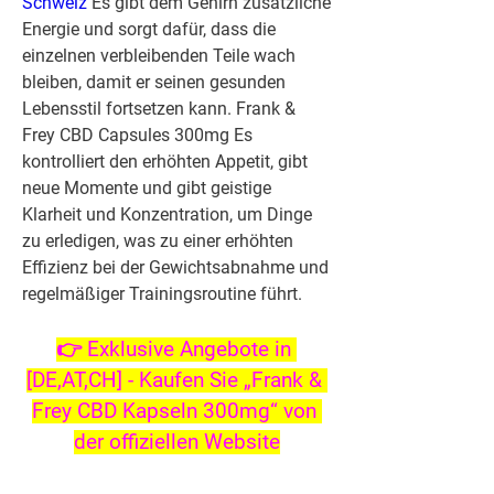
Schweiz
 Es gibt dem Gehirn zusätzliche 
Energie und sorgt dafür, dass die 
einzelnen verbleibenden Teile wach 
bleiben, damit er seinen gesunden 
Lebensstil fortsetzen kann. Frank & 
Frey CBD Capsules 300mg Es 
kontrolliert den erhöhten Appetit, gibt 
neue Momente und gibt geistige 
Klarheit und Konzentration, um Dinge 
zu erledigen, was zu einer erhöhten 
Effizienz bei der Gewichtsabnahme und 
regelmäßiger Trainingsroutine führt.
👉 Exklusive Angebote in 
[DE,AT,CH] - Kaufen Sie „Frank & 
Frey CBD Kapseln 300mg“ von 
der offiziellen Website