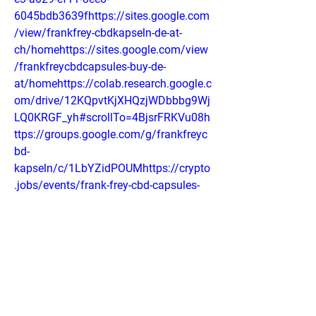
6045bdb3639fhttps://sites.google.com
/view/frankfrey-cbdkapseln-de-at-
ch/homehttps://sites.google.com/view
/frankfreycbdcapsules-buy-de-
at/homehttps://colab.research.google.c
om/drive/12KQpvtKjXHQzjWDbbbg9Wj
LQ0KRGF_yh#scrollTo=4BjsrFRKVu08h
ttps://groups.google.com/g/frankfreyc
bd-
kapseln/c/1LbYZidPOUMhttps://crypto
.jobs/events/frank-frey-cbd-capsules-
kosten-neueste-bewertungen-und-
angebote-in-deutschland-oesterreich-
schweizhttps://gamma.app/docs/Fran
k-Frey-CBD-Preis-Uberraschend-einfach-
unglaublich-wirksam-geg-
swf2fj8y4wwylus?
mode=dochttps://gamma.app/docs/Fr