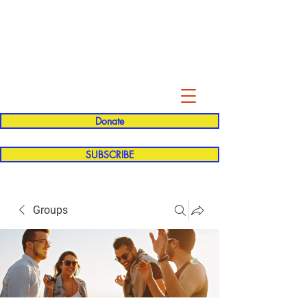
Evelyn P. Dominguez LVN
for Rialto Unified School Board of
Education
District 5
Donate
SUBSCRIBE
Groups