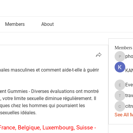
Members
About
Members
pho
phocoh
ales masculines et comment aide-t-elle à guérir 
KAN
Eve
Evelyn 
t Gummies - Diverses évaluations ont montré 
tra
 votre limite sexuelle diminue régulièrement. Il 
travisss
iques chez les hommes qui pourraient les 
citr
citrulift
sexuelles idéales.
See All 
France, Belgique, Luxembourg, Suisse - 