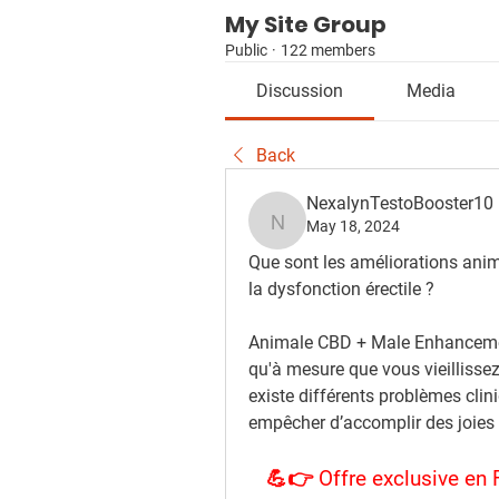
My Site Group
Public
·
122 members
Discussion
Media
Back
NexalynTestoBooster10
May 18, 2024
NexalynTestoBooster10
Que sont les améliorations anim
la dysfonction érectile ?
Animale CBD + Male Enhancemen
qu'à mesure que vous vieillissez,
existe différents problèmes clin
empêcher d’accomplir des joies 
💪👉 Offre exclusive en 