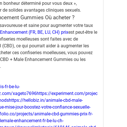
un bonheur déterminé pour vous deux »,
er de solides avantages cliniques sexuels.
ncement Gummies Où acheter ?
savoureuse et saine pour augmenter votre taux 
Enhancement (FR, BE, LU, CH) prix
est peut-être le 
fiseries moelleuses sont faites avec de 
l (CBD), ce qui pourrait aider à augmenter les 
cheter ces confiseries moelleuses, vous pouvez 
male CBD + Male Enhancement Gummies ou les 
.
-fr-be-lu-
iz.com/xageto7696https://experiment.com/projec
dshttps://hellobiz.in/animale-cbd-male-
mise-jour-boostez-votre-confiance-sexuelle-
lio.co/projects/animale-cbd-gummies-prix-fr-
lemale-enhancement-fr-be-lu-ch-