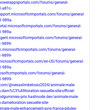
powerappsportals.com/forums/general-
1-a81c-
pport.microsoftcrmportals.com/forums/general
1-989a-
rtal.microsoftcrmportals.com/forums/general-
1-989a-
gent.microsoftcrmportals.com/forums/general-
1-9899-
.microsoftcrmportals.com/forums/general-
1-9899-
microsoftcrmportals.com/en-US/forums/general-
1-989a-
osoftcrmportals.com/forums/general-
1-9899-
com/@nexaslimketosis2024/animale-male-
-dam%C3%A9lioration-sexuelle-site-officiel-
bdgummies-prix.hashnode.dev/animale-male-
-damelioration-sexuelle-site-
nimale-male-enhancement-avis-france-pilules-