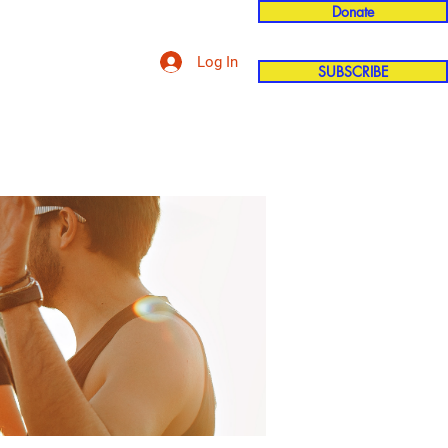
Donate
Log In
SUBSCRIBE
'n
More