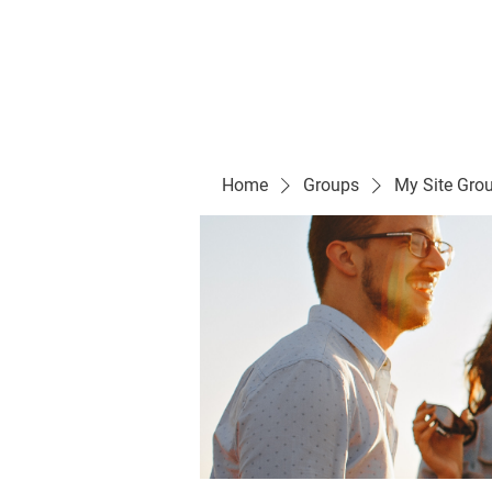
Evelyn P. Dominguez LVN
for Rialto Unified School Board of Education
District 5
Home/ Inicio
Mission Vision/ Mi
Home
Groups
My Site Gro