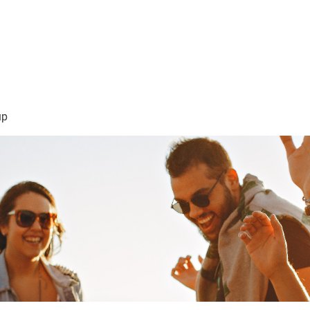
sión Visión
About Me /Acerca de Mi
Information/Informacio
up