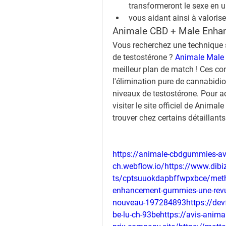
transformeront le sexe en 
vous aidant ainsi à valoris
Animale CBD + Male Enha
Vous recherchez une technique 
de testostérone ? 
Animale Male 
meilleur plan de match ! Ces con
l'élimination pure de cannabidio
niveaux de testostérone. Pour a
visiter le site officiel de Ani
trouver chez certains détaillants
https://animale-cbdgummies-avis
ch.webflow.io/https://www.dib
ts/cptsuuokdapbffwpxbce/metho
enhancement-gummies-une-revue-
nouveau-197284893https://devfo
be-lu-ch-93behttps://avis-anima