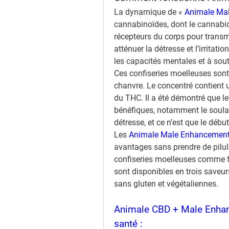
La dynamique de « 
Animale Ma
cannabinoïdes, dont le cannabid
récepteurs du corps pour transm
atténuer la détresse et l’irritati
les capacités mentales et à sout
Ces confiseries moelleuses sont
chanvre. Le concentré contient 
du THC. Il a été démontré que 
bénéfiques, notamment le soulage
détresse, et ce n’est que le début
Les 
Animale Male Enhancement
avantages sans prendre de pilule
confiseries moelleuses comme fa
sont disponibles en trois saveur
sans gluten et végétaliennes.
Animale CBD + Male Enha
san
té :