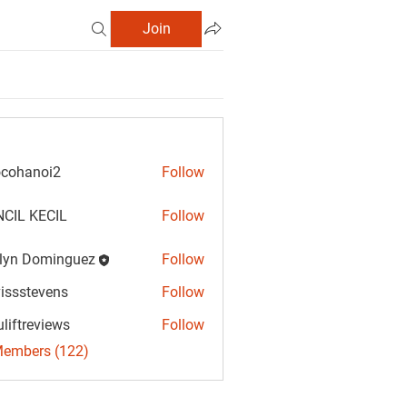
Join
cohanoi2
Follow
anoi2
CIL KECIL
Follow
lyn Dominguez
Follow
Dominguez
vissstevens
Follow
tevens
uliftreviews
Follow
reviews
Members (122)