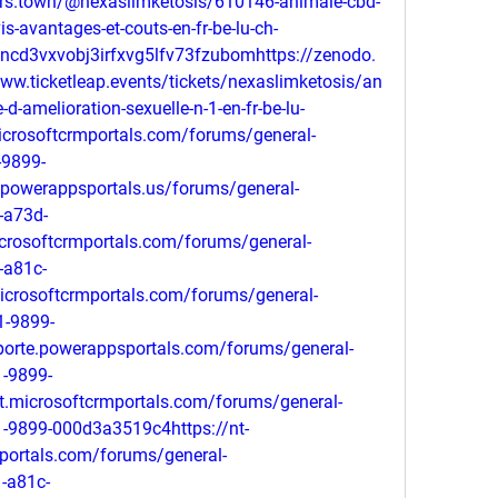
ters.town/@nexaslimketosis/610146-animale-cbd-
avantages-et-couts-en-fr-be-lu-ch-
incd3vxvobj3irfxvg5lfv73fzubomhttps://zenodo.
w.ticketleap.events/tickets/nexaslimketosis/an
-amelioration-sexuelle-n-1-en-fr-be-lu-
icrosoftcrmportals.com/forums/general-
-9899-
powerappsportals.us/forums/general-
-a73d-
crosoftcrmportals.com/forums/general-
-a81c-
icrosoftcrmportals.com/forums/general-
1-9899-
orte.powerappsportals.com/forums/general-
1-9899-
t.microsoftcrmportals.com/forums/general-
-9899-000d3a3519c4https://nt-
portals.com/forums/general-
-a81c-