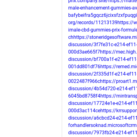
prix.company.site/https://mat
male-enhancement-gummies-avis-
bafybeifra5gqcz6jcixsfzxfpuqg
org/records/11213139https://ww
imale-cbd-gummies-prix-formule-d
chhttps://stoneridgesoftware.m
discussion/3f7fe31c-e214-ef11
000d3ae665f7https://mec.high.
discussion/bf700a1f-e214-ef11
001dd801df76https://remed.mi
discussion/2f335d1f-e214-ef11
0022487f966chttps://proart1.m
discussion/4b54d720-e214-ef1
6045bd8758f4https://mintransp
discussion/17724e1e-e214-ef1
000d3ac114cehttps://krrsuppor
discussion/a6cbcd24-e214-ef11
forhandlersoknad.microsoftcrm
discussion/7973fb24-e214-ef11