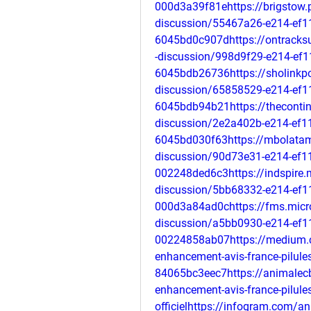
000d3a39f81ehttps://brigstow.
discussion/55467a26-e214-ef1
6045bd0c907dhttps://ontracksu
-discussion/998d9f29-e214-ef1
6045bdb26736https://sholinkpo
discussion/65858529-e214-ef1
6045bdb94b21https://thecontin
discussion/2e2a402b-e214-ef1
6045bd030f63https://mbolatam
discussion/90d73e31-e214-ef1
002248ded6c3https://indspire.
discussion/5bb68332-e214-ef1
000d3a84ad0chttps://fms.micr
discussion/a5bb0930-e214-ef1
00224858ab07https://medium.
enhancement-avis-france-pilules
84065bc3eec7https://animalec
enhancement-avis-france-pilules
officielhttps://infogram.com/a