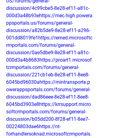
US/forums/general-
discussion/4c99cbe5-8e28-ef11-a81c-
000d3a48b93ehttps://mec.high.powera
ppsportals.us/forums/general-
discussion/a82b5de9-8e28-ef11-a296-
001dd8019fe1https://remed.microsoftc
rmportals.com/forums/general-
discussion/0ae5dbe9-8e28-ef11-a81c-
000d3a4b8683https://proart1.microsof
tcrmportals.com/forums/general-
discussion/221cb1eb-8e28-ef11-8ee8-
6045bd96030ahttps://mintransporte.p
owerappsportals.com/forums/general-
discussion/dad86eee-8e28-ef11-8ee8-
6045bd3903e8https://krrsupport.micro
softcrmportals.com/forums/general-
discussion/b05dd200-8f28-ef11-8ee7-
00224803dae6https://nt-
forhandlersoknad.microsoftcrmportals.