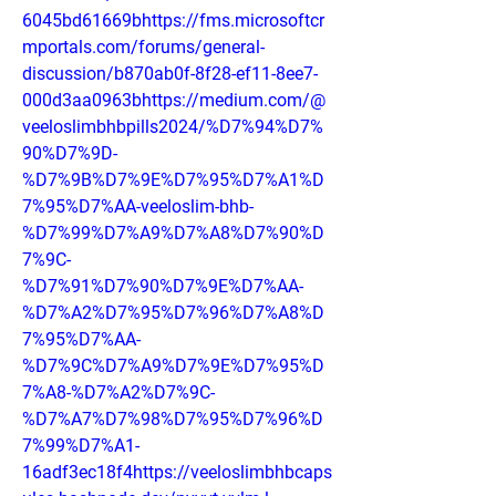
6045bd61669bhttps://fms.microsoftcr
mportals.com/forums/general-
discussion/b870ab0f-8f28-ef11-8ee7-
000d3aa0963bhttps://medium.com/@
veeloslimbhbpills2024/%D7%94%D7%
90%D7%9D-
%D7%9B%D7%9E%D7%95%D7%A1%D
7%95%D7%AA-veeloslim-bhb-
%D7%99%D7%A9%D7%A8%D7%90%D
7%9C-
%D7%91%D7%90%D7%9E%D7%AA-
%D7%A2%D7%95%D7%96%D7%A8%D
7%95%D7%AA-
%D7%9C%D7%A9%D7%9E%D7%95%D
7%A8-%D7%A2%D7%9C-
%D7%A7%D7%98%D7%95%D7%96%D
7%99%D7%A1-
16adf3ec18f4https://veeloslimbhbcaps