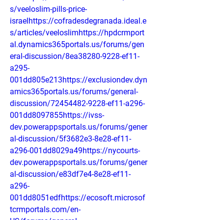
s/veeloslim-pills-price-
israelhttps://cofradesdegranada.ideal.e
s/articles/veeloslimhttps://hpdcrmport
al.dynamics365portals.us/forums/gen
eral-discussion/8ea38280-9228-ef11-
a295-
001dd805e213https://exclusiondev.dyn
amics365portals.us/forums/general-
discussion/72454482-9228-ef11-a296-
001dd8097855https://ivss-
dev.powerappsportals.us/forums/gener
al-discussion/5f3682e3-8e28-ef11-
a296-001dd8029a49https://nycourts-
dev.powerappsportals.us/forums/gener
al-discussion/e83df7e4-8e28-ef11-
a296-
001dd8051edfhttps://ecosoft.microsof
tcrmportals.com/en-