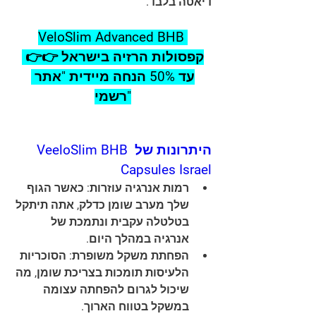
דיאטה בלבד.
VeloSlim Advanced BHB 
קפסולות הרזיה בישראל 👉👉 
עד 50% הנחה מיידית "אתר 
רשמי"
היתרונות של VeeloSlim BHB 
Capsules Israel
רמות אנרגיה עוזרות: כאשר הגוף 
שלך מערב שומן כדלק, אתה תיתקל 
בטלטלה עקבית ונתמכת של 
אנרגיה במהלך היום.
הפחתת משקל משופרת: הסוכריות 
הלעיסות תומכות בצריכת שומן, מה 
שיכול לגרום להפחתה עצומה 
במשקל בטווח הארוך.