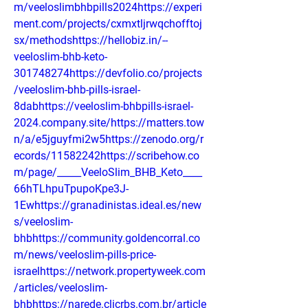
m/veeloslimbhbpills2024https://experi
ment.com/projects/cxmxtljrwqchofftoj
sx/methodshttps://hellobiz.in/--
veeloslim-bhb-keto-
301748274https://devfolio.co/projects
/veeloslim-bhb-pills-israel-
8dabhttps://veeloslim-bhbpills-israel-
2024.company.site/https://matters.tow
n/a/e5jguyfmi2w5https://zenodo.org/r
ecords/11582242https://scribehow.co
m/page/_____VeeloSlim_BHB_Keto____
66hTLhpuTpupoKpe3J-
1Ewhttps://granadinistas.ideal.es/new
s/veeloslim-
bhbhttps://community.goldencorral.co
m/news/veeloslim-pills-price-
israelhttps://network.propertyweek.com
/articles/veeloslim-
bhbhttps://narede.clicrbs.com.br/article