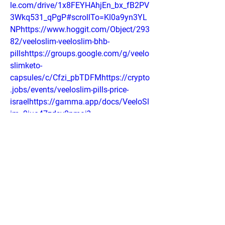
le.com/drive/1x8FEYHAhjEn_bx_fB2PV
3Wkq531_qPgP#scrollTo=Kl0a9yn3YL
NPhttps://www.hoggit.com/Object/293
82/veeloslim-veeloslim-bhb-
pillshttps://groups.google.com/g/veelo
slimketo-
capsules/c/Cfzi_pbTDFMhttps://crypto
.jobs/events/veeloslim-pills-price-
israelhttps://gamma.app/docs/VeeloSl
im--9juo47zdsv0pmaj?
mode=dochttps://gamma.app/docs/Ve
eloSlim-Pills-Price-Israel--
g2ogl896j7b36ta?mode=doc