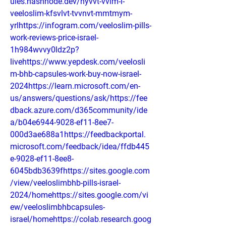
ules.hashnode.dev/nyvvt-vvlm-l-
veeloslim-kfsvlvt-tvvnvt-mmtmym-
yrlhttps://infogram.com/veeloslim-pills-
work-reviews-price-israel-
1h984wvvy0ldz2p?
livehttps://www.yepdesk.com/veelosli
m-bhb-capsules-work-buy-now-israel-
2024https://learn.microsoft.com/en-
us/answers/questions/ask/https://fee
dback.azure.com/d365community/ide
a/b04e6944-9028-ef11-8ee7-
000d3ae688a1https://feedbackportal.
microsoft.com/feedback/idea/ffdb445
e-9028-ef11-8ee8-
6045bdb3639fhttps://sites.google.com
/view/veeloslimbhb-pills-israel-
2024/homehttps://sites.google.com/vi
ew/veeloslimbhbcapsules-
israel/homehttps://colab.research.goog