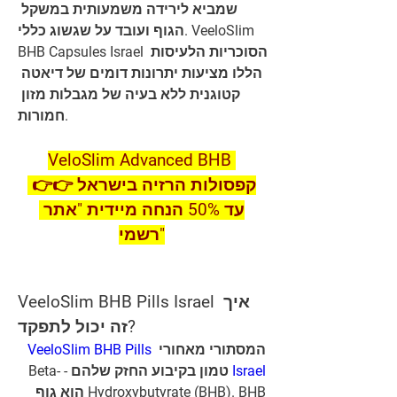
שמביא לירידה משמעותית במשקל 
הגוף ועובד על שגשוג כללי. VeeloSlim 
BHB Capsules Israel הסוכריות הלעיסות 
הללו מציעות יתרונות דומים של דיאטה 
קטוגנית ללא בעיה של מגבלות מזון 
חמורות.
VeloSlim Advanced BHB 
קפסולות הרזיה בישראל 👉👉 
עד 50% הנחה מיידית "אתר 
רשמי"
VeeloSlim BHB Pills Israel איך 
זה יכול לתפקד?
VeeloSlim BHB Pills 
המסתורי מאחורי 
 טמון בקיבוע החזק שלהם - Beta-
Israel
Hydroxybutyrate (BHB). BHB הוא גוף 