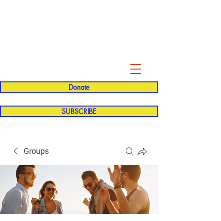
Evelyn P. Dominguez LVN
for Rialto Unified School Board of
Education
District 5
Donate
SUBSCRIBE
Groups